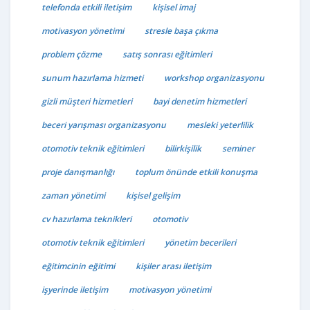
telefonda etkili iletişim
kişisel imaj
motivasyon yönetimi
stresle başa çıkma
problem çözme
satış sonrası eğitimleri
sunum hazırlama hizmeti
workshop organizasyonu
gizli müşteri hizmetleri
bayi denetim hizmetleri
beceri yarışması organizasyonu
mesleki yeterlilik
otomotiv teknik eğitimleri
bilirkişilik
seminer
proje danışmanlığı
toplum önünde etkili konuşma
zaman yönetimi
kişisel gelişim
cv hazırlama teknikleri
otomotiv
otomotiv teknik eğitimleri
yönetim becerileri
eğitimcinin eğitimi
kişiler arası iletişim
işyerinde iletişim
motivasyon yönetimi