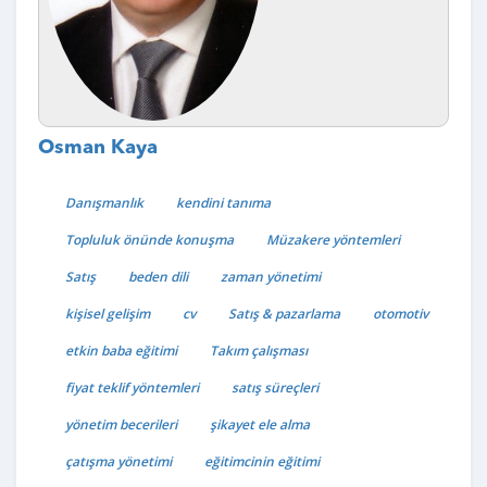
Osman Kaya
Danışmanlık
kendini tanıma
Topluluk önünde konuşma
Müzakere yöntemleri
Satış
beden dili
zaman yönetimi
kişisel gelişim
cv
Satış & pazarlama
otomotiv
etkin baba eğitimi
Takım çalışması
fiyat teklif yöntemleri
satış süreçleri
yönetim becerileri
şikayet ele alma
çatışma yönetimi
eğitimcinin eğitimi