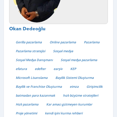
Okan Dedeoğlu
Gerilla pazarlama
Online pazarlama
Pazarlama
Pazarlama stratejisi
Sosyal medya
Sosyal Medya Danışmanı
Sosyal medya pazarlama
efatura
edefter
earşiv
KEP
Microsoft Lisanslama
Bayilik Sistemi Oluşturma
Bayilik ve Franchise Oluşturma
eimza
Girişimcilik
batmadan para kazanmak
hızlı büyüme stratejileri
Hızlı pazarlama
Kar amacı gütmeyen kurumlar
Proje yönetimi
kendi işini kurma rehberi