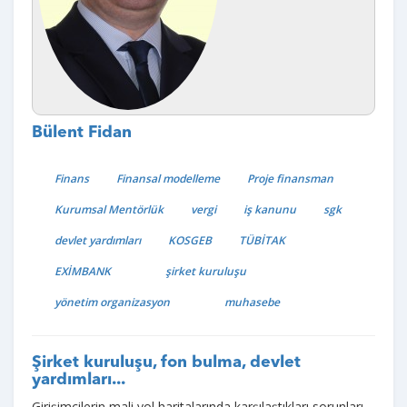
Bülent Fidan
Finans
Finansal modelleme
Proje finansman
Kurumsal Mentörlük
vergi
iş kanunu
sgk
devlet yardımları
KOSGEB
TÜBİTAK
EXİMBANK
şirket kuruluşu
yönetim organizasyon
muhasebe
Şirket kuruluşu, fon bulma, devlet
yardımları...
Girişimcilerin mali yol haritalarında karşılaştıkları sorunları