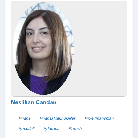
Neslihan Candan
Finans
Finansal teknolojiler
Proje finansman
İş modeli
İş kurma
Fintech