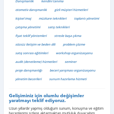
Danışmanlık
kendini tanıma
otomotiv danışmanlık
gizli müşteri hizmetleri
kişisel imaj
müzkare teknikleri
toplantı yönetimi
çatışma yönetimi
satış teknikleri
fiyat teklif yöntemleri
stresle başa çıkma
sözsüz iletişim ve beden dili
problem çözme
satış sonrası eğitimleri
workshop organizasyonu
audit (denetleme) hizmetleri
seminer
proje danışmanlığı
beceri yarışması organizasyonu
yönetim becerileri
sunum hazırlama hizmeti
Gelişiminiz için olumlu değişimler
yaratmayı teklif ediyoruz.
Uzun yıllardır yapmış olduğum sunum, konuşma ve eğitim
becerilerimi sizlere aktarmaktan mutluluk duyacağım.