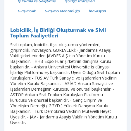
İş Kurma ve Geliştirme
İşbirliği stratejileri
Girişimcilik
Girişimci Mentorluğu
İnovasyon
Lobicilik, İş Birliği Oluşturmak ve Sivil
Toplum Faaliyetleri
Sivil toplum, lobicilik, ilişki oluşturma yöntemleri,
girişimcilik, inovasyon. GÖREVLERİ: - Jandarma Asayiş
Vakfı şirketlerinden JAVDES A.Ş.’nin Yönetim Kurulu
Başkanıdır. - HHB Expo Fuar şirketinin danışma kurulu
başkanıdır. - Ankara Üniversitesi Üniversite İş dünyası
İşbirliği Platformu eş başkanıdır. Üyesi Olduğu Sivil Toplum
Kuruluşları: - TÜSİAV Türk Sanayici ve İşadamları Vakfının
Yönetim Kurulu Başkanıdır. - ASİAD Ankara Sanayici ve
İşadamları Derneğinin kurucusu ve onursal başkanıdır. -
ASTOP Ankara Sivil Toplum Kuruluşları Platformu
kurucusu ve onursal başkanıdır. - Genç Girişim ve
Yönetişim Derneği ( GGYD ) Yüksek Danışma Kurulu
Başkanıdır. - Türk Demokrasi Vakfının Mütevelli Heyet
Üyesidir. - JAV - Jandarma Asayiş Vakfının Yönetim Kurulu
Üyesidir.