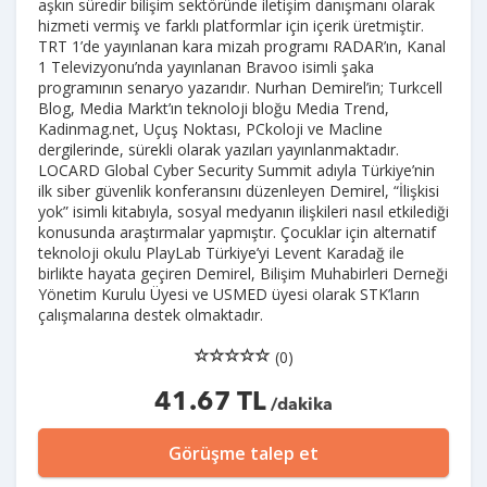
aşkın süredir bilişim sektöründe iletişim danışmanı olarak
hizmeti vermiş ve farklı platformlar için içerik üretmiştir.
TRT 1’de yayınlanan kara mizah programı RADAR’ın, Kanal
1 Televizyonu’nda yayınlanan Bravoo isimli şaka
programının senaryo yazarıdır. Nurhan Demirel’in; Turkcell
Blog, Media Markt’ın teknoloji bloğu Media Trend,
Kadinmag.net, Uçuş Noktası, PCkoloji ve Macline
dergilerinde, sürekli olarak yazıları yayınlanmaktadır.
LOCARD Global Cyber Security Summit adıyla Türkiye’nin
ilk siber güvenlik konferansını düzenleyen Demirel, “İlişkisi
yok” isimli kitabıyla, sosyal medyanın ilişkileri nasıl etkilediği
konusunda araştırmalar yapmıştır. Çocuklar için alternatif
teknoloji okulu PlayLab Türkiye’yi Levent Karadağ ile
birlikte hayata geçiren Demirel, Bilişim Muhabirleri Derneği
Yönetim Kurulu Üyesi ve USMED üyesi olarak STK’ların
çalışmalarına destek olmaktadır.
(0)
41.67 TL
/dakika
Görüşme talep et