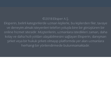
©2018 Eksper A.Ş.
Eksperin, belirli kategorilerde uzman kişilerle, bu kişilerden fikir, tavsiye
ve deneyim almak isteyenleri telefon yoluyla bire bir görüştüren bir
online hizmet sitesidir. Müşterilerin, uzmanlara istedikleri zaman, daha
kolay ve daha hızlı yoldan ulaşabilmesini sağlayan Eksperin, danışman
şirket veya bir hukuk şirketi olmayıp platformda yer alan uzmanlara
herhangi bir yönlendirmede bulunmamaktadır.