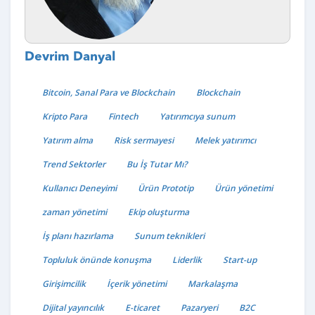
Devrim Danyal
Bitcoin, Sanal Para ve Blockchain
Blockchain
Kripto Para
Fintech
Yatırımcıya sunum
Yatırım alma
Risk sermayesi
Melek yatırımcı
Trend Sektorler
Bu İş Tutar Mı?
Kullanıcı Deneyimi
Ürün Prototip
Ürün yönetimi
zaman yönetimi
Ekip oluşturma
İş planı hazırlama
Sunum teknikleri
Topluluk önünde konuşma
Liderlik
Start-up
Girişimcilik
İçerik yönetimi
Markalaşma
Dijital yayıncılık
E-ticaret
Pazaryeri
B2C