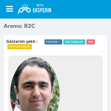
Arama: B2C
Gösterim şekli :
POPÜLER >
ÖNE ÇIKANLAR
YENI
FIYAT(EN DÜŞÜK)