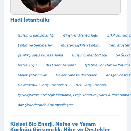
Hadi İstanbullu
Girişimci danışmanlığı
Girişimci Mentorluğu
Etkili sunum b
Eğitim ve Seminerler
Müşteri İlişkileri Eğitimi
Yeni Müşteri
yenilikçi satış ve pazarlama
Girişimci Mentorluğu
SAĞLIKL
Nefes Koçu
Bio Enerji Terapist
İşletme Yönetim ve Yatırım
Melek yatırımcılık
Devlet Hibe ve destekleri
Kosgeb destekl
Gayrimenkul Satış Stratejileri
B2B Satış Stratejisi
İş Geliştirme, Stratejik Planlama, Proje Yönetimi, Satış & Pazarlama 
Aile Şirketlerinde Kurumsallaşma
Kişisel Bio Enerji, Nefes ve Yaşam
Koçluğu,Girişimcilik, Hibe ve Destekler