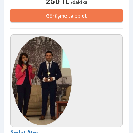
250 TL
/dakika
Görüşme talep et
Sedat Ateş