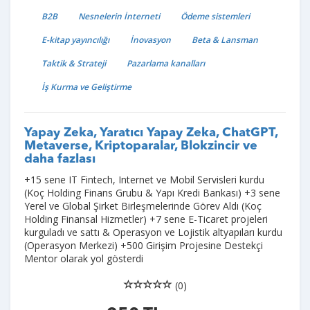
B2B
Nesnelerin İnterneti
Ödeme sistemleri
E-kitap yayıncılığı
İnovasyon
Beta & Lansman
Taktik & Strateji
Pazarlama kanalları
İş Kurma ve Geliştirme
Yapay Zeka, Yaratıcı Yapay Zeka, ChatGPT,
Metaverse, Kriptoparalar, Blokzincir ve
daha fazlası
+15 sene IT Fintech, Internet ve Mobil Servisleri kurdu
(Koç Holding Finans Grubu & Yapı Kredi Bankası) +3 sene
Yerel ve Global Şirket Birleşmelerinde Görev Aldı (Koç
Holding Finansal Hizmetler) +7 sene E-Ticaret projeleri
kurguladı ve sattı & Operasyon ve Lojistik altyapıları kurdu
(Operasyon Merkezi) +500 Girişim Projesine Destekçi
Mentor olarak yol gösterdi
(0)