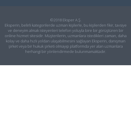
©2018 Eksper A.Ş.
Eksperin, belirli kategorilerde uzman kişilerle, bu kişilerden fikir, tavsiye
ve deneyim almak isteyenleri telefon yoluyla bire bir görüştüren bir
online hizmet sitesidir. Müşterilerin, uzmanlara istedikleri zaman, daha
kolay ve daha hızlı yoldan ulaşabilmesini sağlayan Eksperin, danışman
şirket veya bir hukuk şirketi olmayıp platformda yer alan uzmanlara
herhangi bir yönlendirmede bulunmamaktadır.