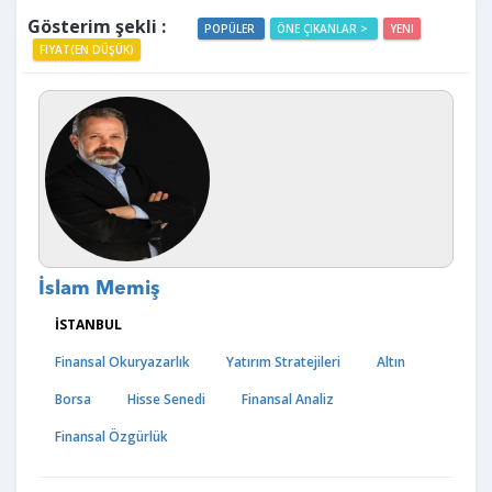
Gösterim şekli :
POPÜLER
ÖNE ÇIKANLAR >
YENI
FIYAT(EN DÜŞÜK)
İslam Memiş
İSTANBUL
Finansal Okuryazarlık
Yatırım Stratejileri
Altın
Borsa
Hisse Senedi
Finansal Analiz
Finansal Özgürlük