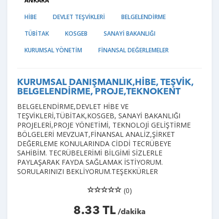
ANKARA
HİBE
DEVLET TEŞVİKLERİ
BELGELENDİRME
TÜBİTAK
KOSGEB
SANAYİ BAKANLIĞI
KURUMSAL YÖNETİM
FİNANSAL DEĞERLEMELER
KURUMSAL DANIŞMANLIK,HİBE, TEŞVİK,
BELGELENDİRME, PROJE,TEKNOKENT
BELGELENDİRME,DEVLET HİBE VE
TEŞVİKLERİ,TÜBİTAK,KOSGEB, SANAYİ BAKANLIĞI
PROJELERİ,PROJE YÖNETİMİ, TEKNOLOJİ GELİŞTİRME
BÖLGELERİ MEVZUAT,FİNANSAL ANALİZ,ŞİRKET
DEĞERLEME KONULARINDA CİDDİ TECRÜBEYE
SAHİBİM. TECRÜBELERİMİ BİLGİMİ SİZLERLE
PAYLAŞARAK FAYDA SAĞLAMAK İSTİYORUM.
SORULARINIZI BEKLİYORUM.TEŞEKKÜRLER
(0)
8.33 TL
/dakika