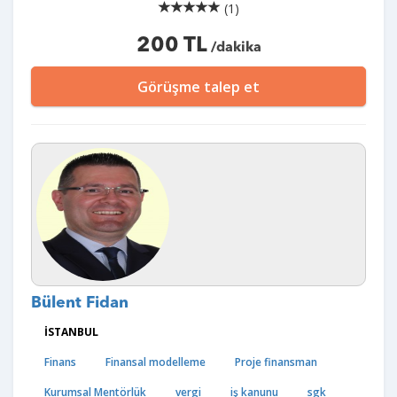
(1)
200 TL
/dakika
Görüşme talep et
Bülent Fidan
İSTANBUL
Finans
Finansal modelleme
Proje finansman
Kurumsal Mentörlük
vergi
iş kanunu
sgk