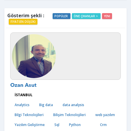
Gösterim şekli :
POPÜLER
ÖNE ÇIKANLAR >
YENI
FIYAT(EN DÜŞÜK)
Ozan Asut
İSTANBUL
Analytics
Big data
data analysis
Bilgi Teknolojileri
Bilişim Teknolojileri
web yazılım
Yazılım Geliştirme
Sql
Python
Crm