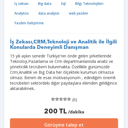
İş zekası
Big data
Sql
Bilgi Teknolojileri
Analytics
data analysis
web yazılım
Yazılım Geliştirme
İş Zekası,CRM,Teknoloji ve Analitik ile İlgili
Konularda Deneyimli Danışman
15 yılı aşkın senedir Türkiye'nin önde gelen şirketlerinde
Teknoloji,Pazarlama ve Crm departmanlarında analiz ve
yöneticilik tecrübem bulunmakta. Özellikle günümüzde
Crm,Analitik ve Big Data her ölçekteki kurumun olmazsa
olmazı. Benim de esas motivasyonum , edindiğim önemli
tecrübeleri sektördeki diğer paydaşlara eliimden geldiğince
aktarabilmek..
(0)
200 TL
/dakika
Görüşme talep et