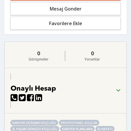
Mesaj Gonder
Favorilere Ekle
0
0
Görüşmeler
Yorumlar
Onaylı Hesap
KARIYER DEĞIŞIMI KOÇLUĞU
PROFESYONEL KOÇLUK
İŞ YAŞAM DENGESI KOÇLUĞU
KARIYER PLANLAMA
İŞ HAYATI