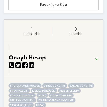
Favorilere Ekle
1
0
Görüşmeler
Yorumlar
Onaylı Hesap
PROFESYONEL KOÇLUK
STRES YÖNETIMI
ZAMAN YÖNETİMİ
SINAV KAYGISI
KIŞISEL DÖNÜŞÜM
KIŞISEL GELIŞIM
KARAKTER ANALIZI
MIZAÇ
STRES YÖNETIMI
EBEVEYN KOÇLUĞU
EĞITIM/ ÖĞRENCI KOÇLUĞU
YAŞAM KOÇLUĞU
MIZAÇ