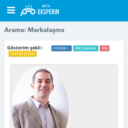
Arama: Markalaşma
Gösterim şekli :
POPÜLER >
ÖNE ÇIKANLAR
YENI
FIYAT(EN DÜŞÜK)