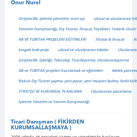
Onur Nurel
Girişimcilik, işletme yönetimi, start-up
ulusal ve uluslararası hi
Yönetim Danışmanlığı, Dış Ticaret, İhracat Teşvikleri, Tedarik zinciri
AB VE TUBİTAK PROJELERİ EĞİTİMLERİ
İthalat & ihracat
K
kosgeb kobi proje
ulusal ve uluslararası hibeler
Uluslarara
Girişimcilik, İşbirliği, Teknoloji, Ticarileştirme, Uluslarasılaştırma
AB ve TUBİTAK projeleri hazırlamak ve eğitimleri
Melek yatırımc
Risksiz Dış Ticaret yapma, yeni pazar, yeni müşteri bulma, farklı kü
STRATEJİ VE KURUMSAL PLANLAMA
Uluslararası pazarlama
İşletme Yönetim ve Yatırım Danışmanlığı
Ticari Danışman ( FİKİRDEN
KURUMSALLAŞMAYA )
2006 yılında ab projeleri yazımı ve yönetimiyle başlayan