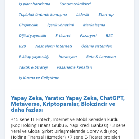
İş planı hazırlama
Sunum teknikleri
Topluluk önünde konuşma
Liderlik
Start-up
Girişimcilik
İçerik yönetimi
Markalaşma
Dijital yayıncılık
E-ticaret
Pazaryeri
B2C
B2B
Nesnelerin İnterneti
Ödeme sistemleri
E-kitap yayıncılığı
İnovasyon
Beta & Lansman
Taktik & Strateji
Pazarlama kanalları
İş Kurma ve Geliştirme
Yapay Zeka, Yaratıcı Yapay Zeka, ChatGPT,
Metaverse, Kriptoparalar, Blokzincir ve
daha fazlası
+15 sene IT Fintech, Internet ve Mobil Servisleri kurdu
(Koç Holding Finans Grubu & Yapı Kredi Bankası) +3 sene
Yerel ve Global Şirket Birleşmelerinde Görev Aldı (Koç
Holding Finansal Hizmetler) +7 sene E-Ticaret projeleri