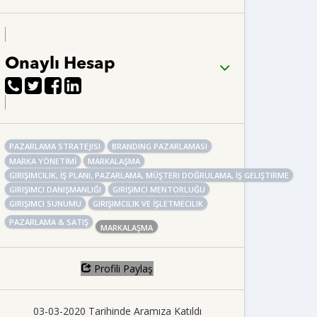
Onaylı Hesap
PAZARLAMA STRATEJISI
BRANDING PAZARLAMASI
MARKA YÖNETİMİ
MARKALAŞMA
GIRIŞIMCILIK, İŞ PLANI, PAZARLAMA, MÜŞTERI DOĞRULAMA, İŞ GELIŞTIRME
GIRIŞIMCI DANIŞMANLIĞI
GIRIŞIMCI MENTORLUĞU
GIRIŞIMCI SUNUMU
GIRIŞIMCILIK VE İŞLETMECILIK
PAZARLAMA & SATIŞ
MARKALAŞMA
Profili Paylaş
03-03-2020 Tarihinde Aramıza Katıldı