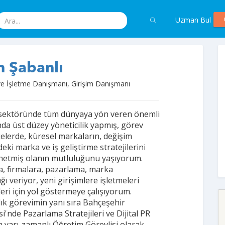
Uzman Bul
 Şabanlı
e İşletme Danışmanı, Girişim Danışmanı
 sektöründe tüm dünyaya yön veren önemli
da üst düzey yöneticilik yapmış, görev
kelerde, küresel markaların, değişim
eki marka ve iş geliştirme stratejilerini
netmiş olanın mutluluğunu yaşıyorum.
a, firmalara, pazarlama, marka
ı veriyor, yeni girişimlere işletmeleri
eri için yol göstermeye çalışıyorum.
k görevimin yanı sıra Bahçeşehir
i'nde Pazarlama Stratejileri ve Dijital PR
a yarı-zamanlı Öğretim Görevlisi olarak