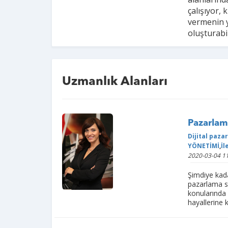
çalışıyor, 
vermenin y
oluşturabi
Uzmanlık Alanları
Pazarlama
Dijital paza
YÖNETİMİ
,
İl
2020-03-04 11
Şimdiye kad
pazarlama st
konularında d
hayallerine