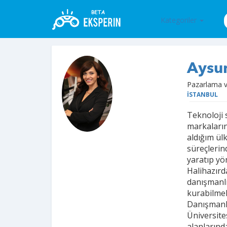
Kategoriler
Aysun
Pazarlama v
İSTANBUL
Teknoloji
markaların
aldığım ül
süreçlerind
yaratıp yö
Halihazırd
danışmanlığ
kurabilmel
Danışmanlı
Üniversites
alanlarınd