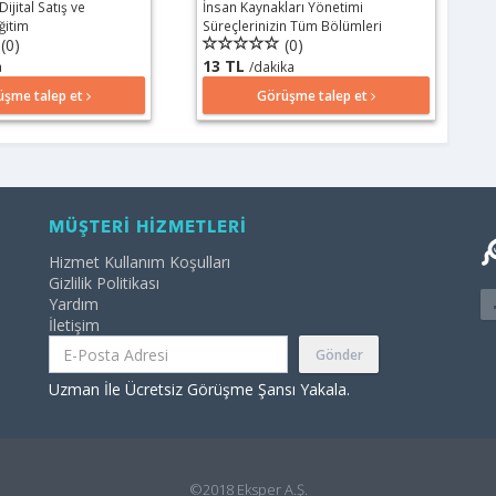
ijital Satış ve
İnsan Kaynakları Yönetimi
ğitim
Süreçlerinizin Tüm Bölümleri
(0)
(0)
13 TL
a
/dakika
üşme talep et
Görüşme talep et
MÜŞTERİ HİZMETLERİ
Hizmet Kullanım Koşulları
Gizlilik Politikası
Yardım
İletişim
Gönder
Uzman İle Ücretsiz Görüşme Şansı Yakala.
©2018 Eksper A.Ş.