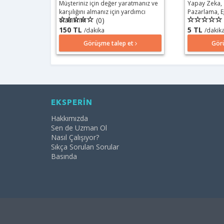
Müşteriniz için değer yaratmanız ve
Yapay Zeka, D
karşılığını almanız için yardımcı
Pazarlama, E
(0)
olabilirim
150 TL
5 TL
/dakika
/dakik
Görüşme talep et
Gör
EKSPERİN
Hakkımızda
Sen de Uzman Ol
Nasıl Çalışıyor?
Sıkça Sorulan Sorular
Basında