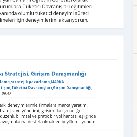
kurumlara Tüketici Davranışları eğitimleri
anında olumlu tüketici deneyimi süreci
lmeleri için deneyimlerimi aktarıyorum.
 Stratejisi, Girişim Danışmanlığı
rlama
,
stratejik pazarlama
,
MARKA
etişim
,
Tüketici Davranışları
,
Girşim Danışmanlığı
,
:09:47
arki deneyimlerimle firmalara marka yaratım,
ratejisi ve yönetimi, girişim danışmanlığı
üzenli, bilimsel ve pratik bir yol haritası eşliğinde
 kavuşmalarına destek olmak en büyük misyonum.