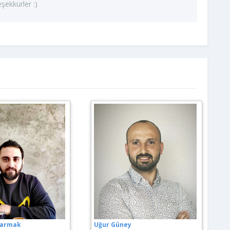
eşekkürler :)
parmak
Uğur Güney