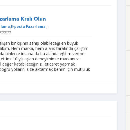
azarlama Kralı Olun
rlama
,
E-posta Pazarlama
,
:00:00
lışan bir kişinin sahip olabileceği en büyük
hibim. Hem marka, hem ajans tarafında çalıştım
da binlerce insana da bu alanda eğitim verme
de ettim. 10 yılı aşkın deneyimimle markanıza
sıl değer katabileceğinizi, eticaret yapmak
 doğru yollarını size aktarmak benim için mutluluk