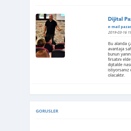
Dijital P
e-mail paza
2019-03-16 19
Bu alanda ça
avantaja sa
bunun yanın
fırsatını el
dijitalde na
istiyorsanız
olacaktır.
GORUSLER