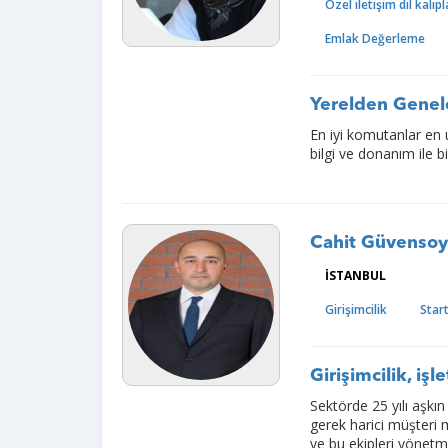
Özel iletişim dil kalıpl
Emlak Değerleme
Yerelden Genele
En iyi komutanlar en 
bilgi ve donanım ile b
Cahit Güvenso
İSTANBUL
Girişimcilik
Star
Girişimcilik, iş
Sektörde 25 yılı aşkın
gerek harici müşteri 
ve bu ekipleri yönetme