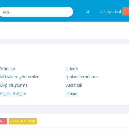
Uzman Bul
Start-up
Liderlik
Müzakere yöntemleri
İş planı hazırlama
Ekip oluşturma
Vücut dili
Kişisel Gelişim
İletişim
NI >
FIYAT(EN DÜŞÜK)