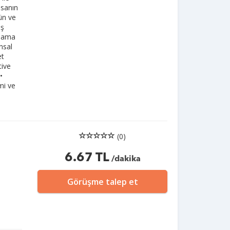
asanın
ün ve
ış
ulama
nsal
et
tive
•
mi ve
(0)
6.67 TL
/dakika
i
Görüşme talep et