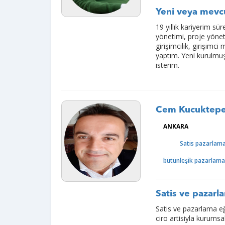
Yeni veya mevcu
19 yıllık kariyerim sür
yönetimi, proje yöneti
girişimcilik, girişim
yaptım. Yeni kurulmu
isterim.
Cem Kucuktepe
ANKARA
Satis pazarlam
bütünleşik pazarlam
Satis ve pazar
Satis ve pazarlama eği
ciro artisiyla kurums