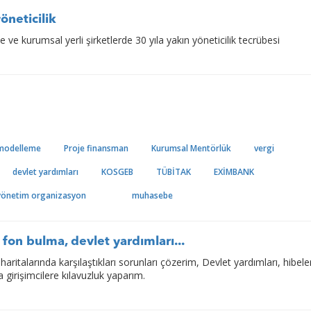
yöneticilik
de ve kurumsal yerli şirketlerde 30 yıla yakın yöneticilik tecrübesi
 modelleme
Proje finansman
Kurumsal Mentörlük
vergi
devlet yardımları
KOSGEB
TÜBİTAK
EXİMBANK
yönetim organizasyon
muhasebe
 fon bulma, devlet yardımları...
 haritalarında karşılaştıkları sorunları çözerim, Devlet yardımları, hibele
a girişimcilere kılavuzluk yaparım.