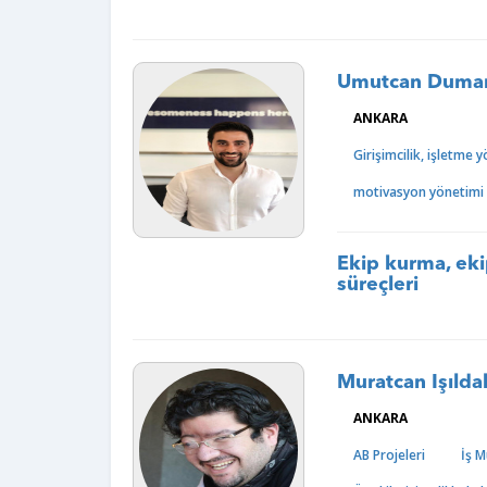
Umutcan Duma
ANKARA
Girişimcilik, işletme 
motivasyon yönetimi
Ekip kurma, ek
süreçleri
Muratcan Işılda
ANKARA
AB Projeleri
İş M