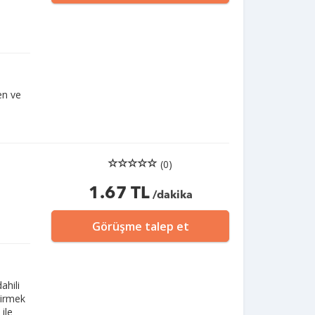
en ve
(0)
1.67 TL
/dakika
Görüşme talep et
ahili
tirmek
ile