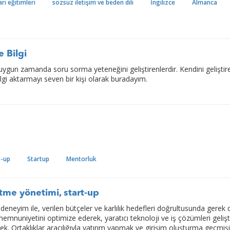
arı eğitimleri
sözsüz iletişim ve beden dili
İngilizce
Almanca
 Bilgi
uygun zamanda soru sorma yeteneğini geliştirenlerdir. Kendini geliştir
ilgi aktarmayı seven bir kişi olarak buradayım.
y
t-up
Startup
Mentorluk
letme yönetimi, start-up
 deneyim ile, verilen bütçeler ve karlılık hedefleri doğrultusunda gerek d
memnuniyetini optimize ederek, yaratıcı teknoloji ve iş çözümleri geliş
k. Ortaklıklar aracılığıyla yatırım yapmak ve girişim oluşturma geçmişi 