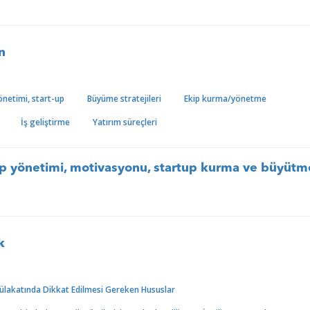
n
yönetimi, start-up
Büyüme stratejileri
Ekip kurma/yönetme
İş geliştirme
Yatırım süreçleri
ip yönetimi, motivasyonu, startup kurma ve büyütm
k
ülakatında Dikkat Edilmesi Gereken Hususlar