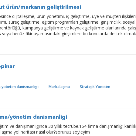
t ürün/markanın geliştirilmesi
esince dijitalleşme, ürün yönetimi, iş geliştirme, üye ve müşteri ilişkileri
mi, süreç geliştirme, eğitim programları geliştirme, girişimcilik, sosyal
ci mentörlüğü, kampanya geliştirme ve kaynak geliştirme alanlarında çal
ş veya henüz fikir aşamasındaki girişimlere bu konularda destek olma
pinar
a yobetim danismanligi
Markalaşma
Stratejik Yonetim
a
lama/yönetim danismanligi
tim ve danışmanlığında 30 yıllık tecrübe.154 firma danışmanlığı.karlili
allaşma yol haritası nasıl olur?sorunuz soyleyim