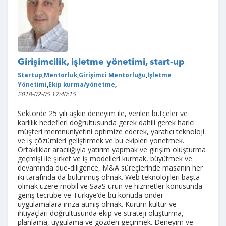
Girişimcilik, işletme yönetimi, start-up
Startup
,
Mentorluk
,
Girişimci Mentorluğu
,
İşletme
Yönetimi
,
Ekip kurma/yönetme
,
2018-02-05 17:40:15
Sektörde 25 yılı aşkın deneyim ile, verilen bütçeler ve
karlılık hedefleri doğrultusunda gerek dahili gerek harici
müşteri memnuniyetini optimize ederek, yaratıcı teknoloji
ve iş çözümleri geliştirmek ve bu ekipleri yönetmek.
Ortaklıklar aracılığıyla yatırım yapmak ve girişim oluşturma
geçmişi ile şirket ve iş modelleri kurmak, büyütmek ve
devamında due-diligence, M&A süreçlerinde masanın her
iki tarafında da bulunmuş olmak. Web teknolojileri başta
olmak üzere mobil ve SaaS ürün ve hizmetler konusunda
geniş tecrübe ve Türkiye’de bu konuda önder
uygulamalara imza atmış olmak. Kurum kültür ve
ihtiyaçları doğrultusunda ekip ve strateji oluşturma,
planlama, uygulama ve gözden geçirmek. Deneyim ve