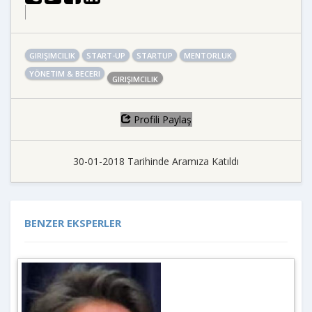
GIRIŞIMCILIK
START-UP
STARTUP
MENTORLUK
YÖNETIM & BECERI
GIRIŞIMCILIK
Profili Paylaş
30-01-2018 Tarihinde Aramıza Katıldı
BENZER EKSPERLER