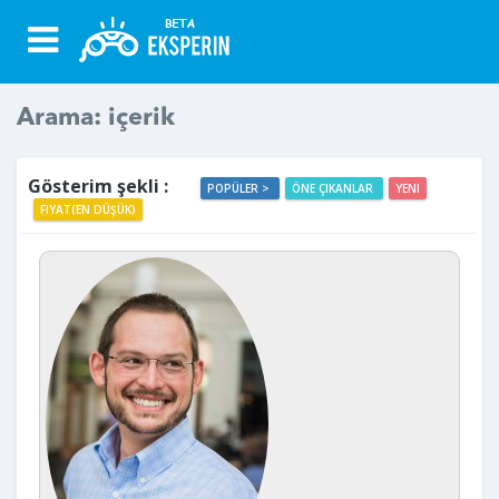
Arama: içerik
Gösterim şekli :
POPÜLER >
ÖNE ÇIKANLAR
YENI
FIYAT(EN DÜŞÜK)