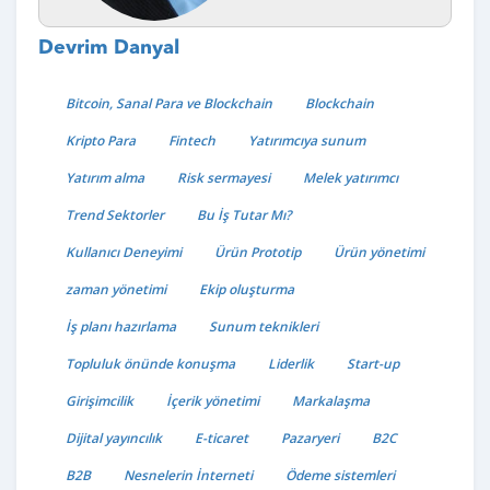
Devrim Danyal
Bitcoin, Sanal Para ve Blockchain
Blockchain
Kripto Para
Fintech
Yatırımcıya sunum
Yatırım alma
Risk sermayesi
Melek yatırımcı
Trend Sektorler
Bu İş Tutar Mı?
Kullanıcı Deneyimi
Ürün Prototip
Ürün yönetimi
zaman yönetimi
Ekip oluşturma
İş planı hazırlama
Sunum teknikleri
Topluluk önünde konuşma
Liderlik
Start-up
Girişimcilik
İçerik yönetimi
Markalaşma
Dijital yayıncılık
E-ticaret
Pazaryeri
B2C
B2B
Nesnelerin İnterneti
Ödeme sistemleri