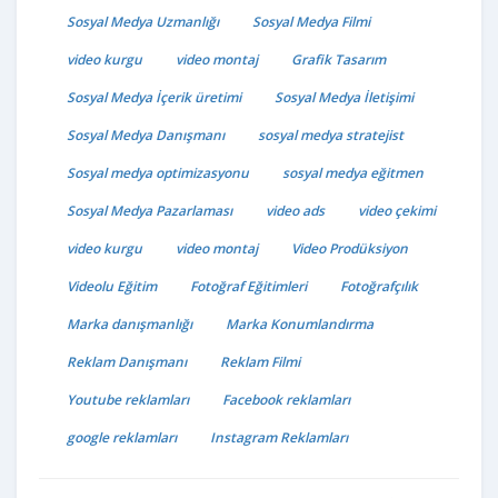
Sosyal Medya Uzmanlığı
Sosyal Medya Filmi
video kurgu
video montaj
Grafik Tasarım
Sosyal Medya İçerik üretimi
Sosyal Medya İletişimi
Sosyal Medya Danışmanı
sosyal medya stratejist
Sosyal medya optimizasyonu
sosyal medya eğitmen
Sosyal Medya Pazarlaması
video ads
video çekimi
video kurgu
video montaj
Video Prodüksiyon
Videolu Eğitim
Fotoğraf Eğitimleri
Fotoğrafçılık
Marka danışmanlığı
Marka Konumlandırma
Reklam Danışmanı
Reklam Filmi
Youtube reklamları
Facebook reklamları
google reklamları
Instagram Reklamları