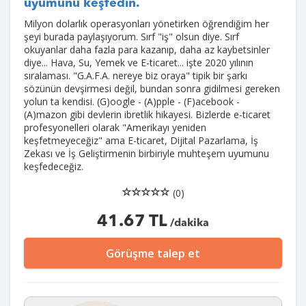
uyumunu keşfedin.
Milyon dolarlık operasyonları yönetirken öğrendiğim her
şeyi burada paylaşıyorum. Sırf "iş" olsun diye. Sırf
okuyanlar daha fazla para kazanıp, daha az kaybetsinler
diye... Hava, Su, Yemek ve E-ticaret... işte 2020 yılının
sıralaması. "G.A.F.A. nereye biz oraya" tipik bir şarkı
sözünün devşirmesi değil, bundan sonra gidilmesi gereken
yolun ta kendisi. (G)oogle - (A)pple - (F)acebook -
(A)mazon gibi devlerin ibretlik hikayesi. Bizlerde e-ticaret
profesyonelleri olarak "Amerikayı yeniden
keşfetmeyeceğiz" ama E-ticaret, Dijital Pazarlama, İş
Zekası ve İş Geliştirmenin birbiriyle muhteşem uyumunu
keşfedeceğiz.
(0)
41.67 TL
/dakika
Görüşme talep et