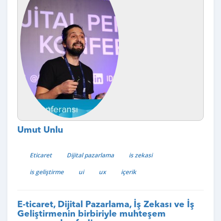
Umut Unlu
Eticaret
Dijital pazarlama
is zekasi
is geliştirme
ui
ux
içerik
E-ticaret, Dijital Pazarlama, İş Zekası ve İş
Geliştirmenin birbiriyle muhteşem