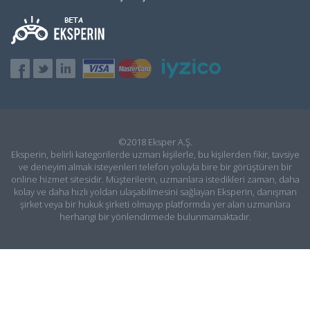
©2018 Eksper A.Ş.
Eksperin, belirli kategorilerde uzman kişilerle, bu kişilerden fikir, tavsiye
ve deneyim almak isteyenleri telefon yoluyla bire bir görüştüren bir
online hizmet sitesidir. Müşterilerin, uzmanlara istedikleri zaman, daha
kolay ve daha hızlı yoldan ulaşabilmesini sağlayan Eksperin, danışman
şirket veya bir hukuk şirketi olmayıp platformda yer alan uzmanlara
herhangi bir yönlendirmede bulunmamaktadır.