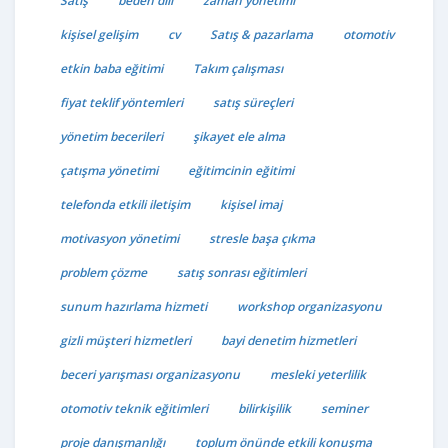
Satış
beden dili
zaman yönetimi
kişisel gelişim
cv
Satış & pazarlama
otomotiv
etkin baba eğitimi
Takım çalışması
fiyat teklif yöntemleri
satış süreçleri
yönetim becerileri
şikayet ele alma
çatışma yönetimi
eğitimcinin eğitimi
telefonda etkili iletişim
kişisel imaj
motivasyon yönetimi
stresle başa çıkma
problem çözme
satış sonrası eğitimleri
sunum hazırlama hizmeti
workshop organizasyonu
gizli müşteri hizmetleri
bayi denetim hizmetleri
beceri yarışması organizasyonu
mesleki yeterlilik
otomotiv teknik eğitimleri
bilirkişilik
seminer
proje danışmanlığı
toplum önünde etkili konuşma