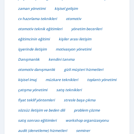
zaman yönetimi
kişisel gelişim
cv hazırlama teknikleri
otomotiv
otomotiv teknik eğitimleri
yönetim becerileri
eğitimcinin eğitimi
kişiler arası iletişim
işyerinde iletişim
motivasyon yönetimi
Danışmanlık
kendini tanıma
otomotiv danışmanlık
gizli müşteri hizmetleri
kişisel imaj
müzkare teknikleri
toplantı yönetimi
çatışma yönetimi
satış teknikleri
fiyat teklif yöntemleri
stresle başa çıkma
sözsüz iletişim ve beden dili
problem çözme
satış sonrası eğitimleri
workshop organizasyonu
audit (denetleme) hizmetleri
seminer