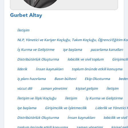
Gurbet Altay
İletişim
NLP, Yönetici ve Kariyer Koçluğu, Takım Koçluğu, Öğrenci/Eğitim Ko
İş Kurma ve Geliştirme
işe başlama
pazarlama kanalları
Distribütörlük Oluşturma
lobicilik ve sivil toplum
Girişimcil
liderik
İnsan kaynakları
toplum önünde etkili konuşma
iş planı hazırlama
Basın bülteni
Ekip Olusturma
beden 
vücut dili
zaman yönetimi
kişisel gelişim
İletişim
İletişim ve İlişki Koçluğu
İletişim
İş Kurma ve Geliştirme
işe başlama
Girişimcilik ve İşletmecilik
Liderlik ve Yönetici
Distribütörlük Oluşturma
İnsan kaynakları
lobicilik ve sivi
toplum önünde etkili konuşma
zaman yönetimi
kişisel gel