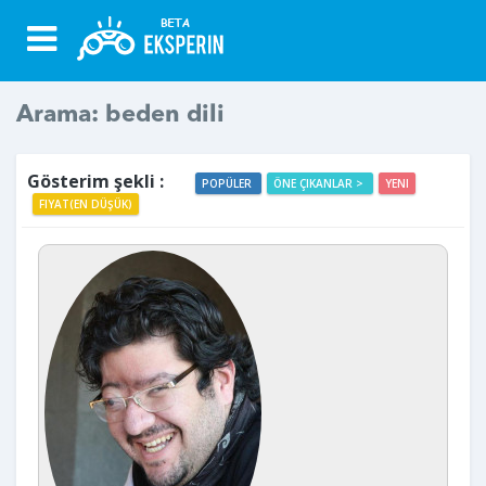
Arama: beden dili
Gösterim şekli :
POPÜLER
ÖNE ÇIKANLAR >
YENI
FIYAT(EN DÜŞÜK)