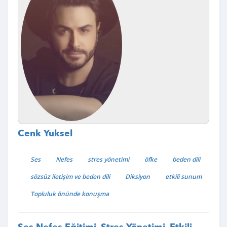
Cenk Yuksel
Ses
Nefes
stres yönetimi
öfke
beden dili
sözsüz iletişim ve beden dili
Diksiyon
etkili sunum
Topluluk önünde konuşma