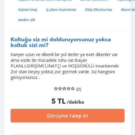
kişisel imaj
iş planı hazırlama
Ekip Olusturma
Basın bü
beden dili
Koltuğu siz mi dolduruyorsunuz yoksa
koltuk sizi mi?
Kariyer uzun ve dikenli bir yol derler ya evet dikenler var
ama sizde de mücadele ruhu var.Başarı
PLANLI,GİRİŞİMCİ,İNATÇI ve HOŞGÖRÜLÜ insanlarındır.
Zor olan birşey yoktur,zor görmek vardır. Siz hangisini
görüyorsunuz...
(0)
5 TL
/dakika
Görüşme talep et