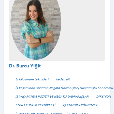
Dr. Burcu Yiğit
Etkili sunum teknikleri
beden dili
İş Yaşamında Pozitif ve Negatif Davranışlar (Tükenmişlik Sendromu,
İŞ YAŞAMINDA POZİTİF VE NEGATİF DAVRANIŞLAR
DİKSİYON
ETKİLİ SUNUM TEKNİKLERİ
İŞ STRESİNİ YÖNETMEK
İŞ YAŞAMININ KABUSU: MOBBİNG İLE BAŞ ETMEK