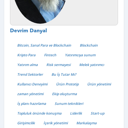
Devrim Danyal
Bitcoin, Sanal Para ve Blockchain
Blockchain
Kripto Para
Fintech
Yatırımcıya sunum
Yatırım alma
Risk sermayesi
Melek yatırımcı
Trend Sektorler
Bu İş Tutar Mı?
Kullanıcı Deneyimi
Ürün Prototip
Ürün yönetimi
zaman yönetimi
Ekip oluşturma
İş planı hazırlama
Sunum teknikleri
Topluluk önünde konuşma
Liderlik
Start-up
Girişimcilik
İçerik yönetimi
Markalaşma