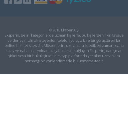
©2018 Eksper A.Ş.
Eksperin, belirli kategorilerde uzman kişilerle, bu kişilerden fikir, tavsiye
ve deneyim almak isteyenleri telefon yoluyla bire bir görüştüren bir
online hizmet sitesidir. Müşterilerin, uzmanlara istedikleri zaman, daha
kolay ve daha hızlı yoldan ulaşabilmesini sağlayan Eksperin, danışman
şirket veya bir hukuk şirketi olmayıp platformda yer alan uzmanlara
herhangi bir yönlendirmede bulunmamaktadır.