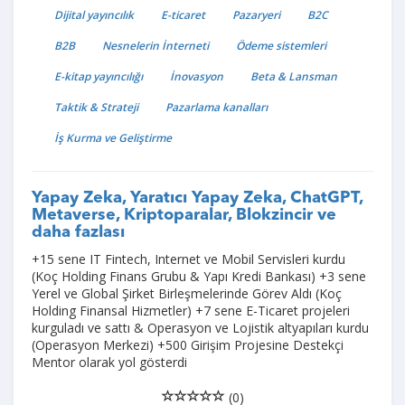
Dijital yayıncılık
E-ticaret
Pazaryeri
B2C
B2B
Nesnelerin İnterneti
Ödeme sistemleri
E-kitap yayıncılığı
İnovasyon
Beta & Lansman
Taktik & Strateji
Pazarlama kanalları
İş Kurma ve Geliştirme
Yapay Zeka, Yaratıcı Yapay Zeka, ChatGPT,
Metaverse, Kriptoparalar, Blokzincir ve
daha fazlası
+15 sene IT Fintech, Internet ve Mobil Servisleri kurdu
(Koç Holding Finans Grubu & Yapı Kredi Bankası) +3 sene
Yerel ve Global Şirket Birleşmelerinde Görev Aldı (Koç
Holding Finansal Hizmetler) +7 sene E-Ticaret projeleri
kurguladı ve sattı & Operasyon ve Lojistik altyapıları kurdu
(Operasyon Merkezi) +500 Girişim Projesine Destekçi
Mentor olarak yol gösterdi
(0)