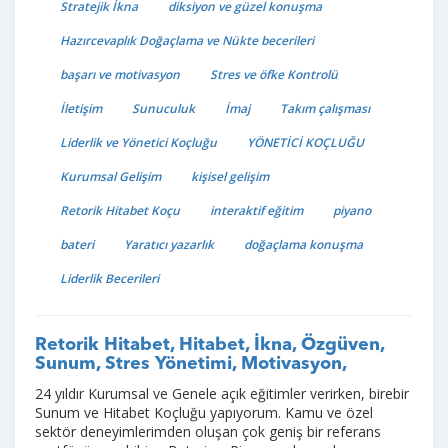
Stratejik İkna
diksiyon ve güzel konuşma
Hazırcevaplık Doğaçlama ve Nükte becerileri
başarı ve motivasyon
Stres ve öfke Kontrolü
İletişim
Sunuculuk
İmaj
Takım çalışması
Liderlik ve Yönetici Koçluğu
YÖNETİCİ KOÇLUĞU
Kurumsal Gelişim
kişisel gelişim
Retorik Hitabet Koçu
interaktif eğitim
piyano
bateri
Yaratıcı yazarlık
doğaçlama konuşma
Liderlik Becerileri
Retorik Hitabet, Hitabet, İkna, Özgüven,
Sunum, Stres Yönetimi, Motivasyon,
24 yıldır Kurumsal ve Genele açık eğitimler verirken, birebir
Sunum ve Hitabet Koçluğu yapıyorum. Kamu ve özel
sektör deneyimlerimden oluşan çok geniş bir referans