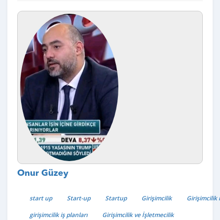
Onur Güzey
start up
Start-up
Startup
Girişimcilik
Girişimcilik 
girişimcilik iş planları
Girişimcilik ve İşletmecilik