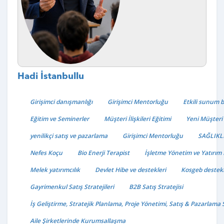
Hadi İstanbullu
Girişimci danışmanlığı
Girişimci Mentorluğu
Etkili sunum b
Eğitim ve Seminerler
Müşteri İlişkileri Eğitimi
Yeni Müşteri
yenilikçi satış ve pazarlama
Girişimci Mentorluğu
SAĞLIKL
Nefes Koçu
Bio Enerji Terapist
İşletme Yönetim ve Yatırım
Melek yatırımcılık
Devlet Hibe ve destekleri
Kosgeb destekl
Gayrimenkul Satış Stratejileri
B2B Satış Stratejisi
İş Geliştirme, Stratejik Planlama, Proje Yönetimi, Satış & Pazarlama 
Aile Şirketlerinde Kurumsallaşma