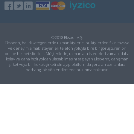
©2018 Eksper A.Ş.
Eksperin, belirli kategorilerde uzman kişilerle, bu kişilerden fikir, tavsiye
ve deneyim almak isteyenleri telefon yoluyla bire bir görüştüren bir
online hizmet sitesidir. Müşterilerin, uzmanlara istedikleri zaman, daha
kolay ve daha hızlı yoldan ulaşabilmesini sağlayan Eksperin, danışman
şirket veya bir hukuk şirketi olmayıp platformda yer alan uzmanlara
herhangi bir yönlendirmede bulunmamaktadır.