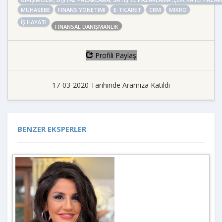
MUHASEBE
FINANS YÖNETIMI
E-TICARET
CRM
MIKRO
İŞ HAYATI
FINANSAL DANIŞMANLIK
Profili Paylaş
17-03-2020 Tarihinde Aramıza Katıldı
BENZER EKSPERLER