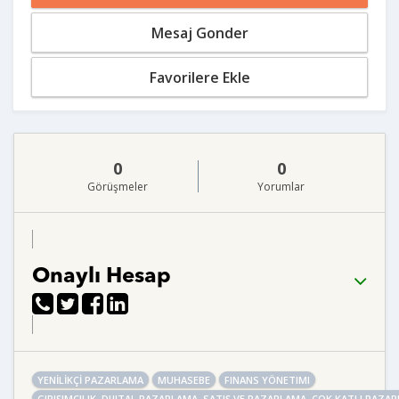
Mesaj Gonder
Favorilere Ekle
0
0
Görüşmeler
Yorumlar
Onaylı Hesap
YENİLİKÇİ PAZARLAMA
MUHASEBE
FINANS YÖNETIMI
GIRIŞIMCILIK, DIJITAL PAZARLAMA, SATIŞ VE PAZARLAMA ,ÇOK KATLI PAZA