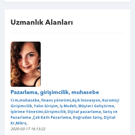
Uzmanlık Alanları
Pazarlama, girişimcilik, muhasebe
Crm
,
muhasebe
,
finans yönetimi
,
Açık İnovasyon
,
Kurumiçi
Girişimcilik
,
Yalın Girişim
,
İş Modeli
,
Müşteri Geliştirme
,
İşletme Yönetimi
,
Girişimcilik
,
Dijital pazarlama
,
Satış ve
Pazarlama
,
Çok Katlı Pazarlama
,
Doğrudan Satış
,
Dijital
Kr
,
Mikro
,
2020-03-17 16:13:22