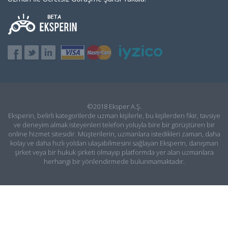
©2018 Eksper A.Ş.
Eksperin, belirli kategorilerde uzman kişilerle, bu kişilerden fikir, tavsiye
ve deneyim almak isteyenleri telefon yoluyla bire bir görüştüren bir
online hizmet sitesidir. Müşterilerin, uzmanlara istedikleri zaman, daha
kolay ve daha hızlı yoldan ulaşabilmesini sağlayan Eksperin, danışman
şirket veya bir hukuk şirketi olmayıp platformda yer alan uzmanlara
herhangi bir yönlendirmede bulunmamaktadır.