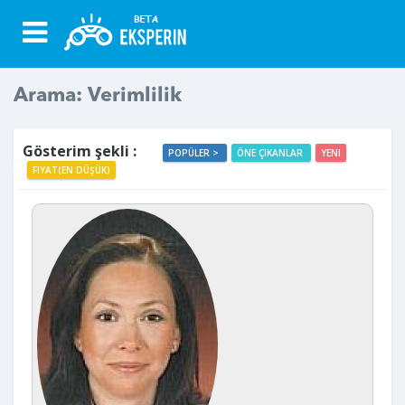
Arama: Verimlilik
Gösterim şekli :
POPÜLER >
ÖNE ÇIKANLAR
YENI
FIYAT(EN DÜŞÜK)