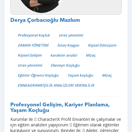
Derya Çorbacıoğlu Mazlum
Profesyonel Koçluk
stres yönetimi
ZAMAN YÖNETİMİ
Sınav Kaygısı
Kişisel Dönüşüm
Kişisel Gelişim
karakter analizi
Mizaç
stres yönetimi
Ebeveyn Koçluğu
Eğitim/ Öğrenci Koçluğu
Yaşam koçluğu
Mizaç
ENNEAGRAMKİŞİLİK ANALİZLERİ VERİMLİLİK
Profesyonel Gelişim, Kariyer Planlama,
Yaşam Koçluğu
Kurumlar ile  CharacterIX Profil Envanteri ile çalışmalar ve
için eğitim analizleri yapıyorum  Eğitmen olarak eğitimler
kurguluyor ve sunuyorum. Bireyler ile;  Aileler, öğrenciler