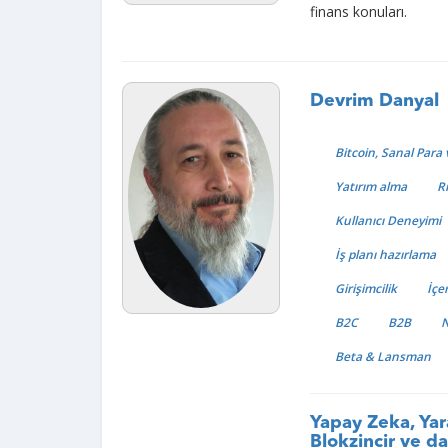
finans konuları.
Devrim Danyal
Bitcoin, Sanal Para
Yatırım alma
R
Kullanıcı Deneyimi
İş planı hazırlama
Girişimcilik
İçe
B2C
B2B
N
Beta & Lansman
Yapay Zeka, Yar
Blokzincir ve da