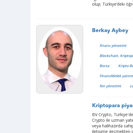
olup; Türkiye’deki öğ
Berkay Aybey
finans yönetimi
Blockchain, Kriptop
Borsa
Kripto B
FinansMelek yatırım
fon yönetimi
c
Kriptopara piyas
BV Crypto, Türkiye'de
Crypto ile uzman yatırı
veya halihazırda sahip 
iletişime geçmekten 