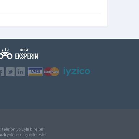
i telefon yoluyla bire bir
ızlı yoldan ulaşabilmesini