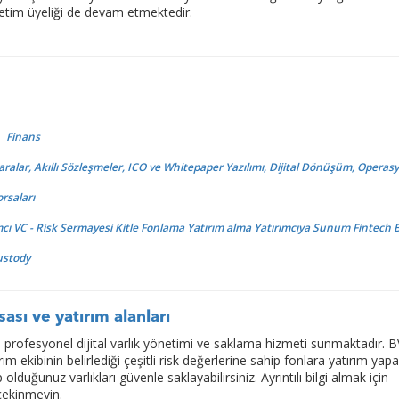
retim üyeliği de devam etmektedir.
Finans
aralar, Akıllı Sözleşmeler, ICO ve Whitepaper Yazılımı, Dijital Dönüşüm, Operas
orsaları
cı VC - Risk Sermayesi Kitle Fonlama Yatırım alma Yatırımcıya Sunum Fintech
ustody
ası ve yatırım alanları
 profesyonel dijital varlık yönetimi ve saklama hizmeti sunmaktadır. B
m ekibinin belirlediği çeşitli risk değerlerine sahip fonlara yatırım yapab
olduğunuz varlıkları güvenle saklayabilirsiniz. Ayrıntılı bilgi almak için
çekinmeyin.