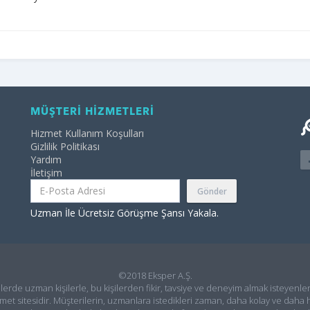
MÜŞTERİ HİZMETLERİ
Hizmet Kullanım Koşulları
Gizlilik Politikası
Yardım
İletişim
Gönder
Uzman İle Ücretsiz Görüşme Şansı Yakala.
©2018 Eksper A.Ş.
ilerde uzman kişilerle, bu kişilerden fikir, tavsiye ve deneyim almak isteyenler
met sitesidir. Müşterilerin, uzmanlara istedikleri zaman, daha kolay ve daha h