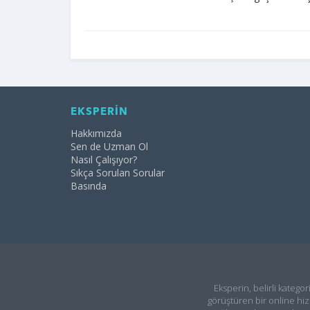
EKSPERİN
Hakkımızda
Sen de Uzman Ol
Nasıl Çalışıyor?
Sıkça Sorulan Sorular
Basında
Eksperin, belirli kategor
görüştüren bir online hiz