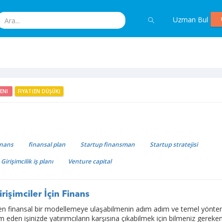
Uzman Bul
YENI
FIYAT(EN DÜŞÜK)
inans
finansal plan
Startup finansman
Startup stratejisi
Girişimcilik iş planı
Venture capital
irişimciler İçin Finans
rken finansal bir modellemeye ulaşabilmenin adım adım ve temel yöntem
m eden işinizde yatırımcıların karşısına çıkabilmek için bilmeniz gereke