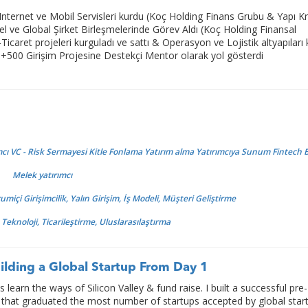
Internet ve Mobil Servisleri kurdu (Koç Holding Finans Grubu & Yapı K
l ve Global Şirket Birleşmelerinde Görev Aldı (Koç Holding Finansal
icaret projeleri kurguladı ve sattı & Operasyon ve Lojistik altyapıları
+500 Girişim Projesine Destekçi Mentor olarak yol gösterdi
cı VC - Risk Sermayesi Kitle Fonlama Yatırım alma Yatırımcıya Sunum Fintech
Melek yatırımcı
miçi Girişimcilik, Yalın Girişim, İş Modeli, Müşteri Geliştirme
ği, Teknoloji, Ticarileştirme, Uluslarasılaştırma
ilding a Global Startup From Day 1
 learn the ways of Silicon Valley & fund raise. I built a successful pre-
y that graduated the most number of startups accepted by global star