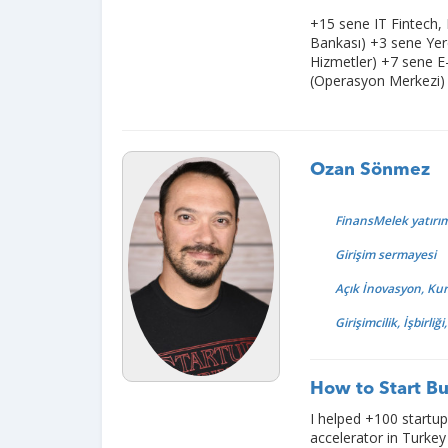
+15 sene IT Fintech, 
Bankası) +3 sene Yere
Hizmetler) +7 sene E-T
(Operasyon Merkezi) 
Ozan Sönmez
FinansMelek yatırım
Girişim sermayesi
Açık İnovasyon, Kuru
Girişimcilik, İşbirli
How to Start Bu
I helped +100 startups
accelerator in Turke