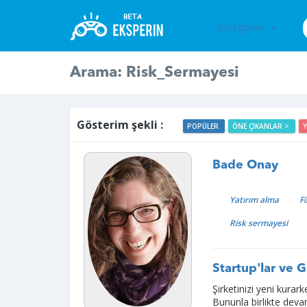
Kategoriler
Arama: Risk_Sermayesi
Gösterim şekli :
POPÜLER
ÖNE ÇIKANLAR >
Bade Onay
Yatırım alma
F
Risk sermayesi
Startup'lar ve G
Şirketinizi yeni kura
Bununla birlikte deva