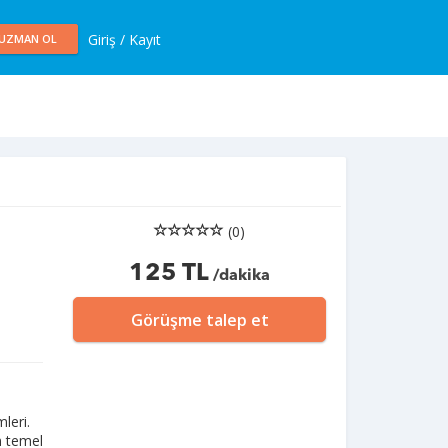
Giriş / Kayıt
UZMAN OL
(0)
125 TL
/dakika
Görüşme talep et
leri.
n temel