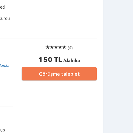
redi
 kurdu
(4)
150 TL
/dakika
 Banka
Görüşme talep et
tup