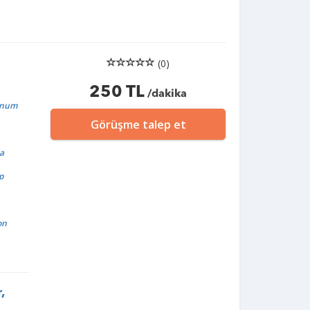
(0)
250 TL
/dakika
sunum
Görüşme talep et
ma
p
on
,