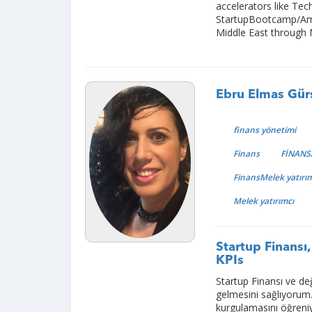
accelerators like Te
StartupBootcamp/Ams
Middle East through
Ebru Elmas Gür
finans yönetimi
Finans
FİNANS
FinansMelek yatırım
Melek yatırımcı
Startup Finansı
KPIs
Startup Finansı ve d
gelmesini sağlıyorum. 
kurgulamasını öğreniy