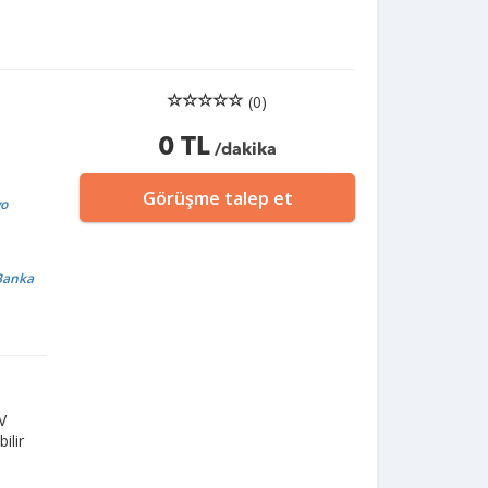
(0)
0 TL
/dakika
Görüşme talep et
yo
 Banka
V
ilir