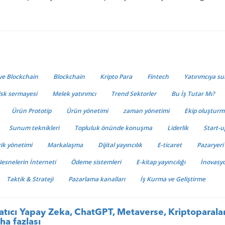
 ve Blockchain
Blockchain
Kripto Para
Fintech
Yatırımcıya 
isk sermayesi
Melek yatırımcı
Trend Sektorler
Bu İş Tutar Mı?
Ürün Prototip
Ürün yönetimi
zaman yönetimi
Ekip oluştur
Sunum teknikleri
Topluluk önünde konuşma
Liderlik
Start-u
rik yönetimi
Markalaşma
Dijital yayıncılık
E-ticaret
Pazaryeri
esnelerin İnterneti
Ödeme sistemleri
E-kitap yayıncılığı
İnovasy
Taktik & Strateji
Pazarlama kanalları
İş Kurma ve Geliştirme
atıcı Yapay Zeka, ChatGPT, Metaverse, Kriptoparalar
ha fazlası