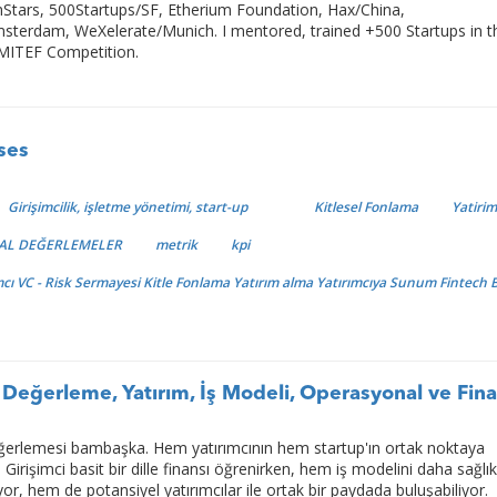
chStars, 500Startups/SF, Etherium Foundation, Hax/China,
terdam, WeXelerate/Munich. I mentored, trained +500 Startups in t
 MITEF Competition.
ses
Girişimcilik, işletme yönetimi, start-up
Kitlesel Fonlama
Yatiri
AL DEĞERLEMELER
metrik
kpi
cı VC - Risk Sermayesi Kitle Fonlama Yatırım alma Yatırımcıya Sunum Fintech
, Değerleme, Yatırım, İş Modeli, Operasyonal ve Fin
eğerlemesi bambaşka. Hem yatırımcının hem startup'ın ortak noktaya
Girişimci basit bir dille finansı öğrenirken, hem iş modelini daha sağlık
or, hem de potansiyel yatırımcılar ile ortak bir paydada buluşabiliyor.