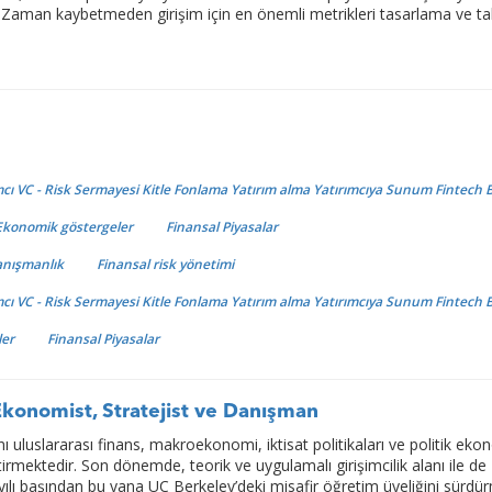
 Zaman kaybetmeden girişim için en önemli metrikleri tasarlama ve ta
cı VC - Risk Sermayesi Kitle Fonlama Yatırım alma Yatırımcıya Sunum Fintech
Ekonomik göstergeler
Finansal Piyasalar
anışmanlık
Finansal risk yönetimi
cı VC - Risk Sermayesi Kitle Fonlama Yatırım alma Yatırımcıya Sunum Fintech
ler
Finansal Piyasalar
konomist, Stratejist ve Danışman
ı uluslararası finans, makroekonomi, iktisat politikaları ve politik eko
irmektedir. Son dönemde, teorik ve uygulamalı girişimcilik alanı ile de
 yılı başından bu yana UC Berkeley’deki misafir öğretim üyeliğini sürd