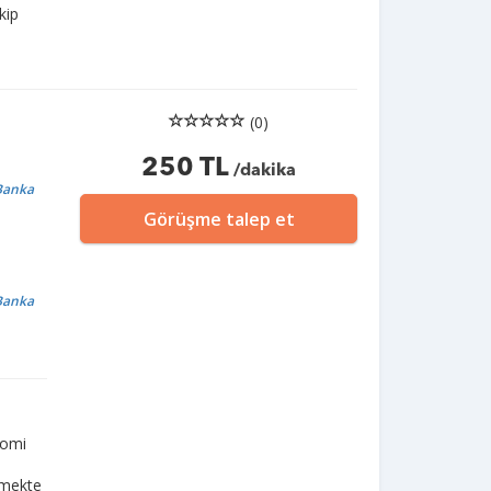
kip
(0)
250 TL
/dakika
 Banka
Görüşme talep et
 Banka
nomi
ürmekte