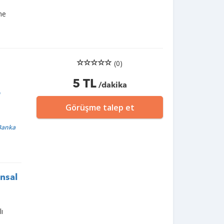
he
(0)
5 TL
/dakika
m
Görüşme talep et
 Banka
ansal
lı