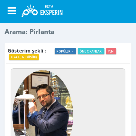
Arama: Pirlanta
Gösterim şekli :
POPÜLER >
ÖNE ÇIKANLAR
YENI
FIYAT(EN DÜŞÜK)