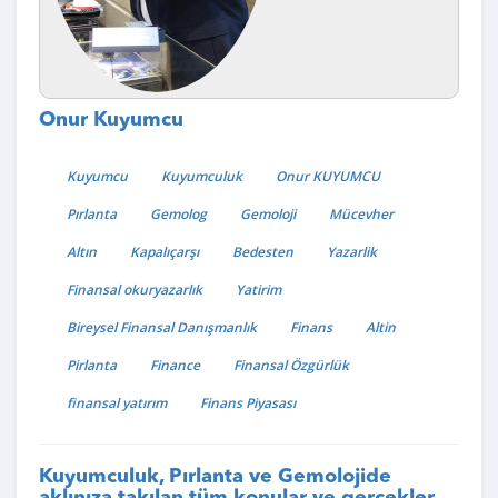
Onur Kuyumcu
Kuyumcu
Kuyumculuk
Onur KUYUMCU
Pırlanta
Gemolog
Gemoloji
Mücevher
Altın
Kapalıçarşı
Bedesten
Yazarlik
Finansal okuryazarlık
Yatirim
Bireysel Finansal Danışmanlık
Finans
Altin
Pirlanta
Finance
Finansal Özgürlük
finansal yatırım
Finans Piyasası
Kuyumculuk, Pırlanta ve Gemolojide