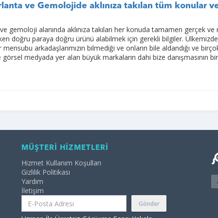
lanta ve Gemolojide aklınıza takılan tüm konular v
 ve gemoloji alanında aklınıza takılan her konuda tamamen gerçek ve 
rken doğru paraya doğru ürünü alabilmek için gerekli bilgiler. Ülkemizde
mensubu arkadaşlarımızın bilmediği ve onların bile aldandığı ve birço
 ve görsel medyada yer alan büyük markaların dahi bize danışmasının bi
MÜŞTERİ HİZMETLERİ
Hizmet Kullanım Koşulları
Gizlilik Politikası
Yardım
İletişim
Gönder