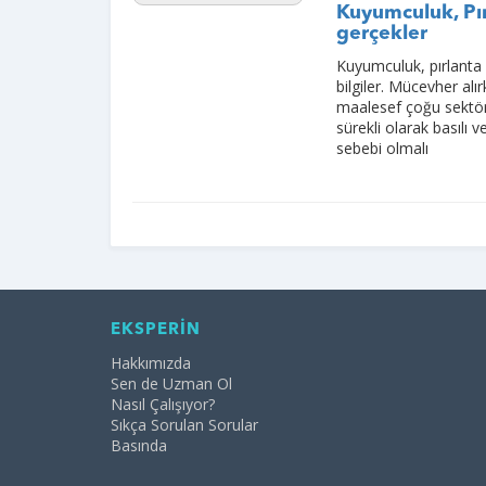
Kuyumculuk, Pır
gerçekler
Kuyumculuk, pırlanta
bilgiler. Mücevher alı
maalesef çoğu sektör 
sürekli olarak basılı
sebebi olmalı
EKSPERİN
Hakkımızda
Sen de Uzman Ol
Nasıl Çalışıyor?
Sıkça Sorulan Sorular
Basında