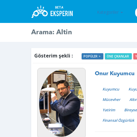
Kategoriler
Arama: Altin
Gösterim şekli :
POPÜLER >
ÖNE ÇIKANLAR
Onur Kuyumcu
Kuyumcu
Kuy
Mücevher
Altı
Yatirim
Bireyse
Finansal Özgürlük