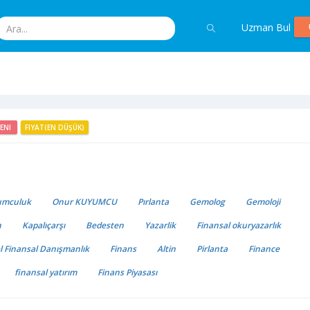
Uzman Bul
YENI
FIYAT(EN DÜŞÜK)
umculuk
Onur KUYUMCU
Pırlanta
Gemolog
Gemoloji
n
Kapalıçarşı
Bedesten
Yazarlik
Finansal okuryazarlık
l Finansal Danışmanlık
Finans
Altin
Pirlanta
Finance
finansal yatırım
Finans Piyasası