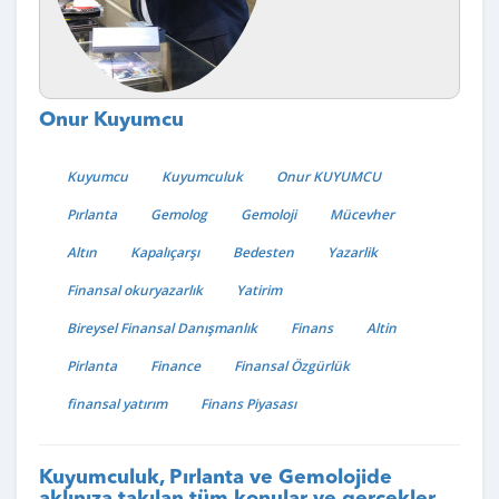
Onur Kuyumcu
Kuyumcu
Kuyumculuk
Onur KUYUMCU
Pırlanta
Gemolog
Gemoloji
Mücevher
Altın
Kapalıçarşı
Bedesten
Yazarlik
Finansal okuryazarlık
Yatirim
Bireysel Finansal Danışmanlık
Finans
Altin
Pirlanta
Finance
Finansal Özgürlük
finansal yatırım
Finans Piyasası
Kuyumculuk, Pırlanta ve Gemolojide