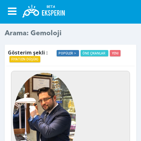
Arama: Gemoloji
Gösterim şekli :
POPÜLER >
ÖNE ÇIKANLAR
YENI
FIYAT(EN DÜŞÜK)