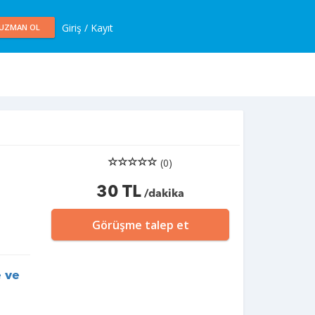
Giriş / Kayıt
UZMAN OL
(0)
30 TL
/dakika
Görüşme talep et
e ve