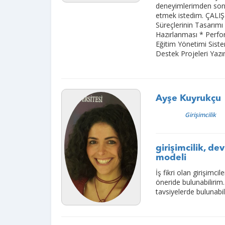
deneyimlerimden sonr
etmek istedim. ÇALI
Süreçlerinin Tasarımı
Hazırlanması * Perfo
Eğitim Yönetimi Sist
Destek Projeleri Yaz
Ayşe Kuyrukçu
Girişimcilik
girişimcilik, de
modeli
İş fikri olan girişimci
öneride bulunabilirim
tavsiyelerde bulunabil