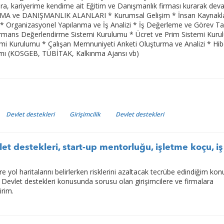
a, kariyerime kendime ait Eğitim ve Danışmanlık firması kurarak de
ŞMA ve DANIŞMANLIK ALANLARI * Kurumsal Gelişim * İnsan Kaynakla
 * Organizasyonel Yapılanma ve İş Analizi * İş Değerleme ve Görev Ta
rmans Değerlendirme Sistemi Kurulumu * Ücret ve Prim Sistemi Kuru
emi Kurulumu * Çalışan Memnuniyeti Anketi Oluşturma ve Analizi * Hib
ımı (KOSGEB, TÜBİTAK, Kalkınma Ajansı vb)
Devlet destekleri
Girişimcilik
Devlet destekleri
vlet destekleri, start-up mentorluğu, işletme koçu, iş
lere yol haritalarını belirlerken risklerini azaltacak tecrübe edindiğim ko
. Devlet destekleri konusunda sorusu olan girişimcilere ve firmalara
irim.