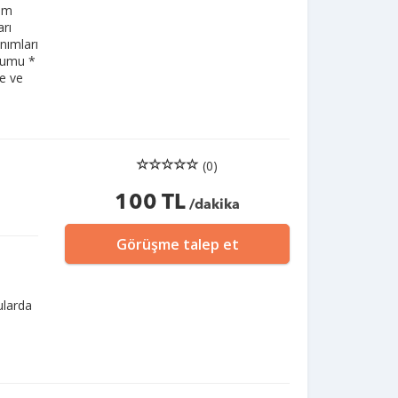
vam
rı
nımları
lumu *
e ve
(0)
100 TL
/dakika
Görüşme talep et
nularda