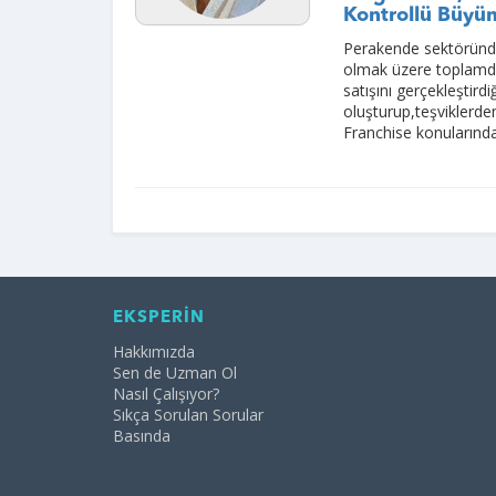
Kontrollü Büyü
Perakende sektöründe 
olmak üzere toplamda
satışını gerçekleştir
oluşturup,teşviklerde
Franchise konuların
EKSPERİN
Hakkımızda
Sen de Uzman Ol
Nasıl Çalışıyor?
Sıkça Sorulan Sorular
Basında