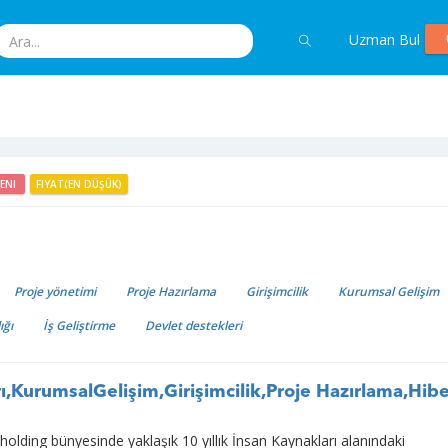
Uzman Bul
YENI
FIYAT(EN DÜŞÜK)
u
Proje yönetimi
Proje Hazırlama
Girişimcilik
Kurumsal Gelişim
ığı
İş Geliştirme
Devlet destekleri
ı,KurumsalGelişim,Girişimcilik,Proje Hazırlama,Hib
 holding bünyesinde yaklaşık 10 yıllık İnsan Kaynakları alanındaki