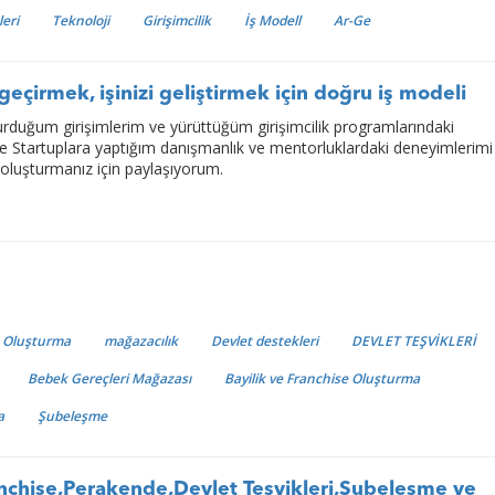
leri
Teknoloji
Girişimcilik
İş Modell
Ar-Ge
 geçirmek, işinizi geliştirmek için doğru iş modeli
urduğum girişimlerim ve yürüttüğüm girişimcilik programlarındaki
e Startuplara yaptığım danışmanlık ve mentorluklardaki deneyimlerimi i
 oluşturmanız için paylaşıyorum.
e Oluşturma
mağazacılık
Devlet destekleri
DEVLET TEŞVİKLERİ
Bebek Gereçleri Mağazası
Bayilik ve Franchise Oluşturma
a
Şubeleşme
nchise,Perakende,Devlet Teşvikleri,Şubeleşme ve