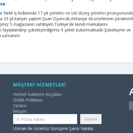
me
farklı iş kollarında 17 yılı yönetici ve üst düzey yönetici pozisyonund
 23 yıl kariyer yaptım.Şuan Oyuncak,Kırtasiye vb.ürünlerinin peraken
diğimiz 5 mağazanın sahibiyim.Türkiye'de kendi markalarını
n faydalandırıp şubeleştirdiğimiz 9 şirket bulunmaktadır.Şubeleşme ve
da uzmanım.
MÜŞTERİ HİZMETLERİ
Hizmet Kullanım Koşulları
Gizlilik Politikası
Yardım
İletişim
Gönder
Uzman İle Ücretsiz Görüşme Şansı Yakala.