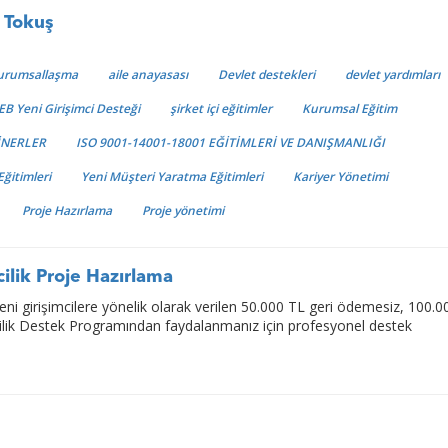
 Tokuş
 Kurumsallaşma
aile anayasası
Devlet destekleri
devlet yardımları
B Yeni Girişimci Desteği
şirket içi eğitimler
Kurumsal Eğitim
İNERLER
ISO 9001-14001-18001 EĞİTİMLERİ VE DANIŞMANLIĞI
Eğitimleri
Yeni Müşteri Yaratma Eğitimleri
Kariyer Yönetimi
Proje Hazırlama
Proje yönetimi
ilik Proje Hazırlama
i girişimcilere yönelik olarak verilen 50.000 TL geri ödemesiz, 100.0
cilik Destek Programından faydalanmanız için profesyonel destek