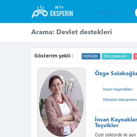
Kategoriler
Arama: Devlet destekleri
Gösterim şekli :
POPÜLER
ÖNE ÇIKANLAR >
Özge Solakoğl
İnsan Kaynakları
Yönetim Danışmanl
İnsan Kaynaklar
Teşvikler
Özel sektörde iki ayrı