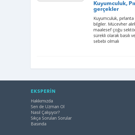
Kuyumculuk, Pır
gerçekler
Kuyumculuk, pırlanta
bilgiler. Mücevher alı
maalesef çoğu sektör 
sürekli olarak basılı
sebebi olmalı
EKSPERİN
Hakkımızda
Sen de Uzman Ol
Nasıl Çalışıyor?
Sıkça Sorulan Sorular
Basında