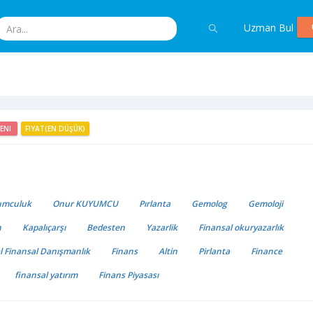
Uzman Bul
YENI
FIYAT(EN DÜŞÜK)
umculuk
Onur KUYUMCU
Pırlanta
Gemolog
Gemoloji
n
Kapalıçarşı
Bedesten
Yazarlik
Finansal okuryazarlık
l Finansal Danışmanlık
Finans
Altin
Pirlanta
Finance
finansal yatırım
Finans Piyasası