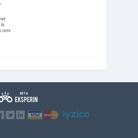
e
net
 ki
k ismi
r