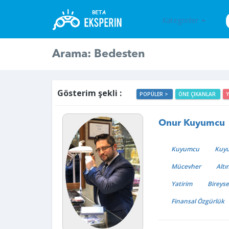
Kategoriler
Arama: Bedesten
Gösterim şekli :
POPÜLER >
ÖNE ÇIKANLAR
Onur Kuyumcu
Kuyumcu
Kuy
Mücevher
Altı
Yatirim
Bireyse
Finansal Özgürlük