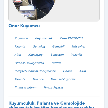
Onur Kuyumcu
Kuyumcu
Kuyumculuk
Onur KUYUMCU
Pırlanta
Gemolog
Gemoloji
Mücevher
Altın
Kapalıçarşı
Bedesten
Yazarlik
Finansal okuryazarlık
Yatirim
Bireysel Finansal Danışmanlık
Finans
Altin
Pirlanta
Finance
Finansal Özgürlük
finansal yatırım
Finans Piyasası
Kuyumculuk, Pırlanta ve Gemolojide