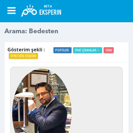
Arama: Bedesten
Gösterim şekli :
POPÜLER
ÖNE ÇIKANLAR >
YENI
FIYAT(EN DÜŞÜK)