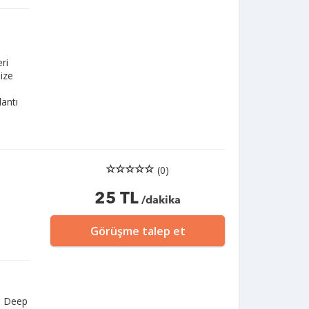
eri
ize
a
lantı
(0)
25 TL
/dakika
Görüşme talep et
te Deep