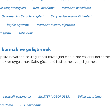
 satış stratejileri
B2B Pazarlama
franchise pazarlama
Gayrimenkul Satış Stratejileri
Satış ve Pazarlama Eğitimleri
bayilik olşturma
franchise sistemi olşturma
izasyonu
satis ekibi
zi kurmak ve geliştirmek
ıp sizi hayallerinize ulaştıracak kazançları elde etme yollarını belirlemek
kurmak ve uygulamak. Satış gücünüzü test etmek ve geliştirmek.
stratejik pazarlama
MÜŞTERİ İÇGÖRÜLERİ
Dijital pazarlama
azarlama
B2C pazarlama