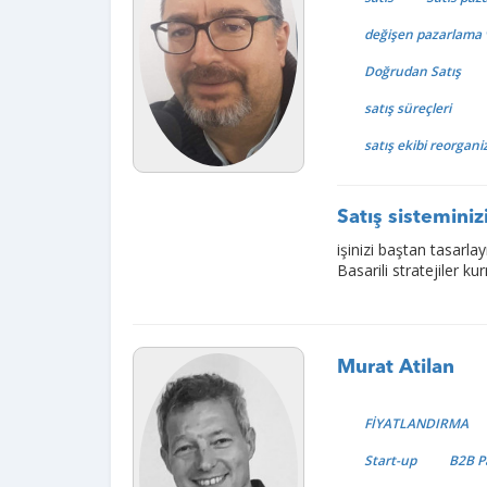
değişen pazarlama ve
Doğrudan Satış
satış süreçleri
satış ekibi reorgan
Satış sistemini
işinizi baştan tasarlay
Basarili stratejiler 
Murat Atilan
FİYATLANDIRMA
Start-up
B2B P