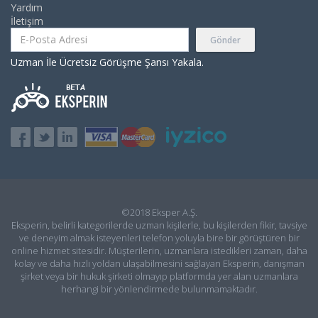
Yardım
İletişim
Gönder
Uzman İle Ücretsiz Görüşme Şansı Yakala.
©2018 Eksper A.Ş.
Eksperin, belirli kategorilerde uzman kişilerle, bu kişilerden fikir, tavsiye
ve deneyim almak isteyenleri telefon yoluyla bire bir görüştüren bir
online hizmet sitesidir. Müşterilerin, uzmanlara istedikleri zaman, daha
kolay ve daha hızlı yoldan ulaşabilmesini sağlayan Eksperin, danışman
şirket veya bir hukuk şirketi olmayıp platformda yer alan uzmanlara
herhangi bir yönlendirmede bulunmamaktadır.