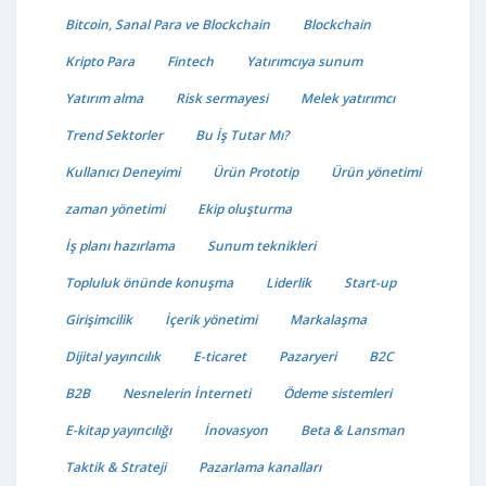
Bitcoin, Sanal Para ve Blockchain
Blockchain
Kripto Para
Fintech
Yatırımcıya sunum
Yatırım alma
Risk sermayesi
Melek yatırımcı
Trend Sektorler
Bu İş Tutar Mı?
Kullanıcı Deneyimi
Ürün Prototip
Ürün yönetimi
zaman yönetimi
Ekip oluşturma
İş planı hazırlama
Sunum teknikleri
Topluluk önünde konuşma
Liderlik
Start-up
Girişimcilik
İçerik yönetimi
Markalaşma
Dijital yayıncılık
E-ticaret
Pazaryeri
B2C
B2B
Nesnelerin İnterneti
Ödeme sistemleri
E-kitap yayıncılığı
İnovasyon
Beta & Lansman
Taktik & Strateji
Pazarlama kanalları