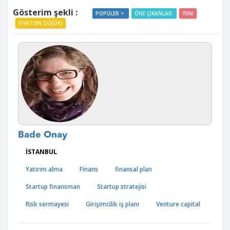
Gösterim şekli :
POPÜLER >
ÖNE ÇIKANLAR
YENI
FIYAT(EN DÜŞÜK)
Bade Onay
İSTANBUL
Yatırım alma
Finans
finansal plan
Startup finansman
Startup stratejisi
Risk sermayesi
Girişimcilik iş planı
Venture capital