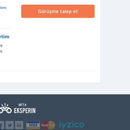
timi
Görüşme talep et
etim
de
kı