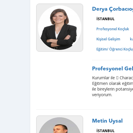
Derya Çorbacı
İSTANBUL
Profesyonel Koçluk
Kişisel Gelişim
k
Eğitim/ Öğrenci Koçl
Profesyonel Gel
Kurumlar ile  Charact
Eğitmen olarak eğitiml
ile bireylerin potansi
veriyorum.
Metin Uysal
İSTANBUL