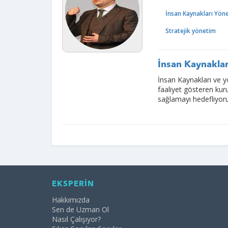
İnsan Kaynakları Yön
Stratejik yönetim
İnsan Kaynaklar
İnsan Kaynakları ve y
faaliyet gösteren kur
sağlamayı hedefliyor
EKSPERİN
Hakkımızda
Sen de Uzman Ol
Nasıl Çalışıyor?