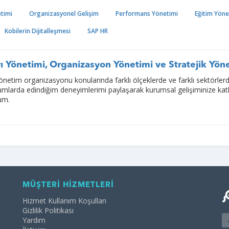
etimi
Organizasyonel Gelişim
Performans Yönetimi
Eğitim Yöne
Kobilerin Dijitalleşmesi
SAP HR
ı Yönetimi, Organizasyon Yönetimi ve Stratejik Yön
önetim organizasyonu konularında farklı ölçeklerde ve farklı sektörler
umlarda edindiğim deneyimlerimi paylaşarak kurumsal gelişiminize kat
um.
MÜŞTERİ HİZMETLERİ
Hizmet Kullanım Koşulları
Gizlilik Politikası
Yardım