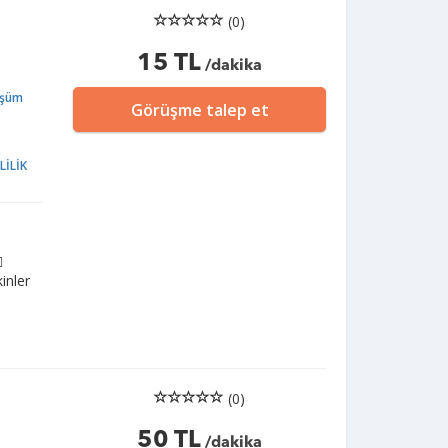
(0)
15 TL
/dakika
üşüm
Görüşme talep et
LİLİK

inler
(0)
50 TL
/dakika