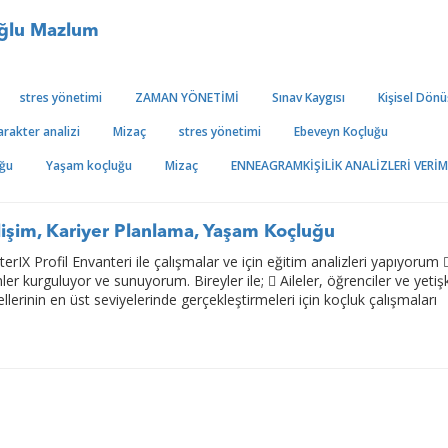
oğlu Mazlum
stres yönetimi
ZAMAN YÖNETİMİ
Sınav Kaygısı
Kişisel Dön
arakter analizi
Mizaç
stres yönetimi
Ebeveyn Koçluğu
uğu
Yaşam koçluğu
Mizaç
ENNEAGRAMKİŞİLİK ANALİZLERİ VERİM
işim, Kariyer Planlama, Yaşam Koçluğu
erIX Profil Envanteri ile çalışmalar ve için eğitim analizleri yapıyorum 
er kurguluyor ve sunuyorum. Bireyler ile;  Aileler, öğrenciler ve yetişk
yellerinin en üst seviyelerinde gerçekleştirmeleri için koçluk çalışmaları