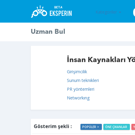
Kategoriler
Uzman Bul
İnsan Kaynakları Y
Girişimcilik
Sunum teknikleri
PR yöntemleri
Networkıng
Gösterim şekli :
POPÜLER >
ÖNE ÇIKANLAR