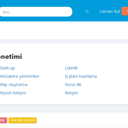
Uzman Bul
önetimi
Start-up
Liderlik
Müzakere yöntemleri
İş planı hazırlama
Ekip oluşturma
Vücut dili
Kişisel Gelişim
İletişim
YENI
FIYAT(EN DÜŞÜK)