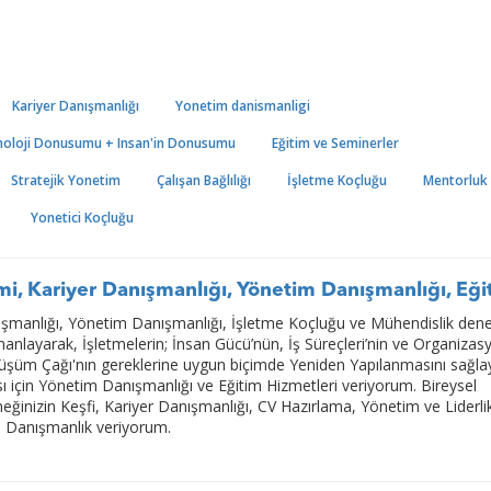
Kariyer Danışmanlığı
Yonetim danismanligi
knoloji Donusumu + Insan'in Donusumu
Eğitim ve Seminerler
Stratejik Yonetim
Çalışan Bağlılığı
İşletme Koçluğu
Mentorluk
Yonetici Koçluğu
i, Kariyer Danışmanlığı, Yönetim Danışmanlığı, Eği
ışmanlığı, Yönetim Danışmanlığı, İşletme Koçluğu ve Mühendislik den
rmanlayarak, İşletmelerin; İnsan Gücü’nün, İş Süreçleri’nin ve Organizas
önüşüm Çağı'nın gereklerine uygun biçimde Yeniden Yapılanmasını sağla
ası için Yönetim Danışmanlığı ve Eğitim Hizmetleri veriyorum. Bireysel
eğinizin Keşfi, Kariyer Danışmanlığı, CV Hazırlama, Yönetim ve Liderli
a Danışmanlık veriyorum.