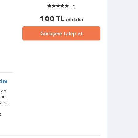
(2)
100 TL
/dakika
Görüşme talep et
tim
eyim
yon
yarak
k