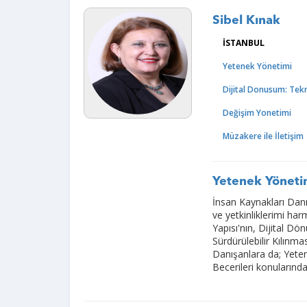
Sibel Kınak
İSTANBUL
Yetenek Yönetimi
Dijital Donusum: Te
Değişim Yonetimi
Müzakere ile İletişim
Yetenek Yönetim
İnsan Kaynakları Dan
ve yetkinliklerimi ha
Yapısı'nın, Dijital D
Sürdürülebilir Kılınm
Danışanlara da; Yeten
Becerileri konularınd