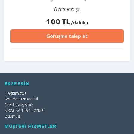
(0)
100 TL
/dakika
Görüşme talep et
EKSPERİN
Hakkımızda
Sen de Uzman Ol
Nasıl Çalışıyor?
Sıkça Sorulan Sorular
Basında
MÜŞTERİ HİZMETLERİ