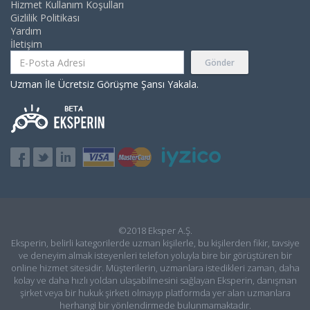
Hizmet Kullanım Koşulları
Gizlilik Politikası
Yardım
İletişim
Gönder
Uzman İle Ücretsiz Görüşme Şansı Yakala.
©2018 Eksper A.Ş.
Eksperin, belirli kategorilerde uzman kişilerle, bu kişilerden fikir, tavsiye
ve deneyim almak isteyenleri telefon yoluyla bire bir görüştüren bir
online hizmet sitesidir. Müşterilerin, uzmanlara istedikleri zaman, daha
kolay ve daha hızlı yoldan ulaşabilmesini sağlayan Eksperin, danışman
şirket veya bir hukuk şirketi olmayıp platformda yer alan uzmanlara
herhangi bir yönlendirmede bulunmamaktadır.