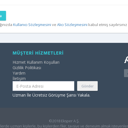
a
ğınızda
Kullanıcı Sözleşmesini
ve
Alıcı Sözleşmesini
kabul etmiş sayılırsınız
MÜŞTERİ HİZMETLERİ
Hizmet Kullanım Koşulları
Gizlilik Politikası
Yardım
İletişim
Gönder
Uzman İle Ücretsiz Görüşme Şansı Yakala.
©2018 Eksper A.Ş.
ilerde uzman kişilerle, bu kişilerden fikir, tavsiye ve deneyim almak isteyenler