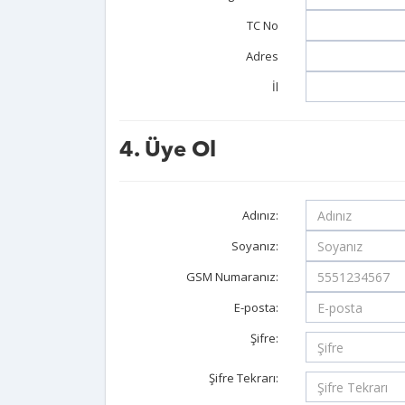
TC No
Adres
İl
4. Üye Ol
Adınız:
Soyanız:
GSM Numaranız:
E-posta:
Şifre:
Şifre Tekrarı: