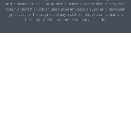
online hizmet sitesidir. Müşterilerin, uzmanlara istedikleri zaman, daha
kolay ve daha hızlı yoldan ulaşabilmesini sağlayan Eksperin, danışman
şirket veya bir hukuk şirketi olmayıp platformda yer alan uzmanlara
herhangi bir yönlendirmede bulunmamaktadır.