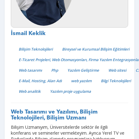
İsmail Keklik
Bilişim Teknolojileri
Bireysel ve Kurumsal Bilişim Eğitimleri
E-Ticaret Projeleri, Web Otomasyonları, Firma Yazılım Entegrasyonlar
Web tasarımı
Php
Yazılım Geliştirme
Web sitesi
C
E-Mail, Hosting, Alan Adı
web yazılım
Bilgi Teknolojileri
Web analitik
Yazılım proje uygulama
Web Tasarımı ve Yazılımı, Bilişim
Teknolojileri, Bilişim Uzmanı
Bilişim Uzmanıyım, Üniversitelerde sektör ile ilgili
konferans ve seminerler vermekteyim. Ayrıca Yerel TV ve
Radyolarda Bilişim alanında programlara katılıyorum,