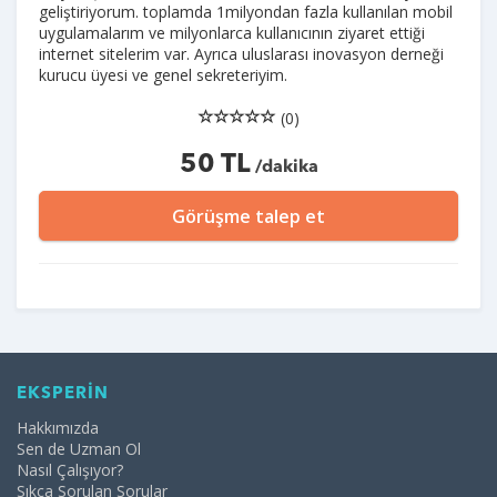
geliştiriyorum. toplamda 1milyondan fazla kullanılan mobil
uygulamalarım ve milyonlarca kullanıcının ziyaret ettiği
internet sitelerim var. Ayrıca uluslarası inovasyon derneği
kurucu üyesi ve genel sekreteriyim.
(0)
50 TL
/dakika
Görüşme talep et
EKSPERİN
Hakkımızda
Sen de Uzman Ol
Nasıl Çalışıyor?
Sıkça Sorulan Sorular