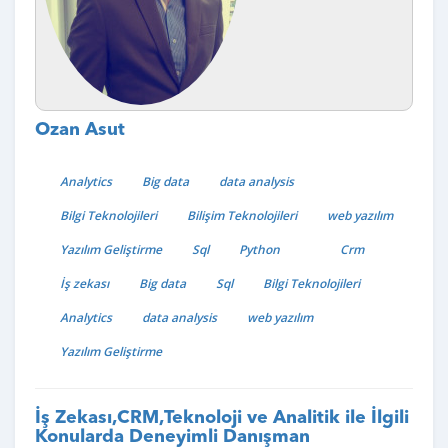
Ozan Asut
Analytics
Big data
data analysis
Bilgi Teknolojileri
Bilişim Teknolojileri
web yazılım
Yazılım Geliştirme
Sql
Python
Crm
İş zekası
Big data
Sql
Bilgi Teknolojileri
Analytics
data analysis
web yazılım
Yazılım Geliştirme
İş Zekası,CRM,Teknoloji ve Analitik ile İlgili
Konularda Deneyimli Danışman