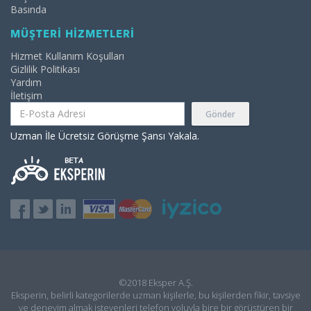
Basında
MÜŞTERİ HİZMETLERİ
Hizmet Kullanım Koşulları
Gizlilik Politikası
Yardım
İletişim
Gönder
Uzman İle Ücretsiz Görüşme Şansı Yakala.
©2018 Eksper A.Ş.
Eksperin, belirli kategorilerde uzman kişilerle, bu kişilerden fikir, tavsiye
ve deneyim almak isteyenleri telefon yoluyla bire bir görüştüren bir