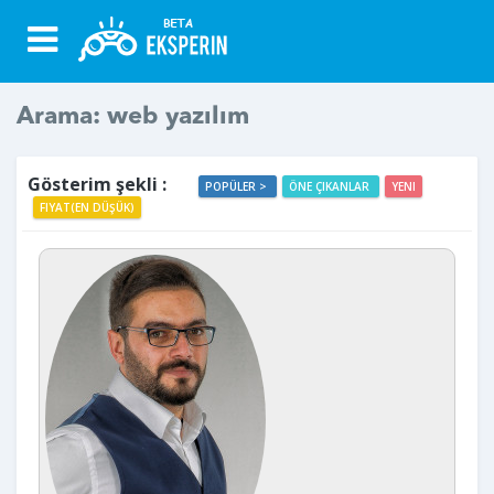
Arama: web yazılım
Gösterim şekli :
POPÜLER >
ÖNE ÇIKANLAR
YENI
FIYAT(EN DÜŞÜK)