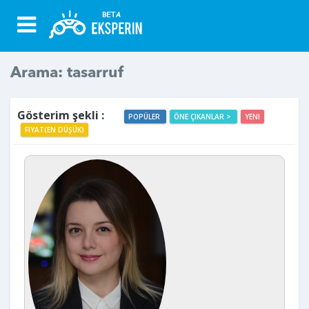
Arama: tasarruf
Gösterim şekli :
POPÜLER
ÖNE ÇIKANLAR >
YENI
FIYAT(EN DÜŞÜK)