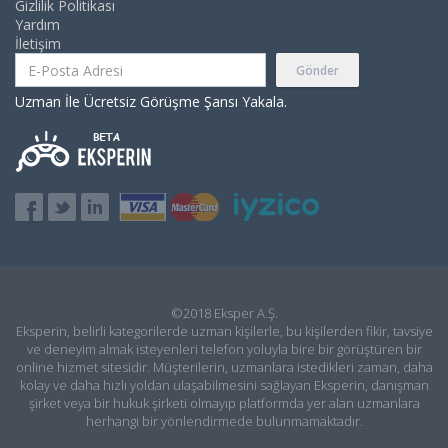
Gizlilik Politikası
Yardım
İletişim
Gönder
Uzman İle Ücretsiz Görüşme Şansı Yakala.
©2018 Eksper A.Ş.
Eksperin, belirli kategorilerde uzman kişilerle, bu kişilerden fikir, tavsiye
ve deneyim almak isteyenleri telefon yoluyla bire bir görüştüren bir
online hizmet sitesidir. Müşterilerin, uzmanlara istedikleri zaman, daha
kolay ve daha hızlı yoldan ulaşabilmesini sağlayan Eksperin, danışman
şirket veya bir hukuk şirketi olmayıp platformda yer alan uzmanlara
herhangi bir yönlendirmede bulunmamaktadır.