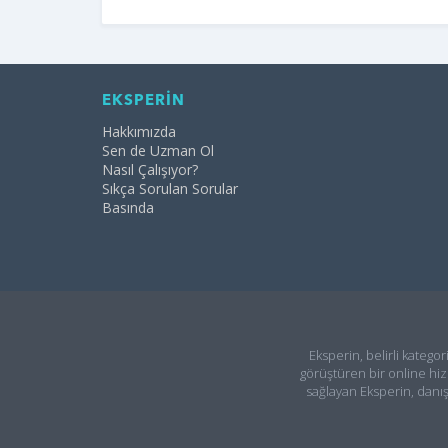
EKSPERİN
Hakkımızda
Sen de Uzman Ol
Nasıl Çalışıyor?
Sıkça Sorulan Sorular
Basında
Eksperin, belirli kategor
görüştüren bir online hiz
sağlayan Eksperin, danı