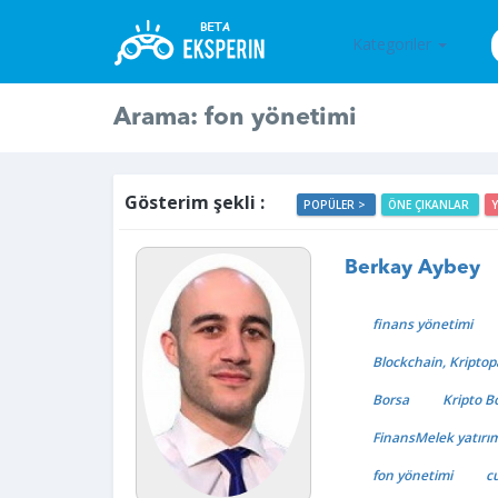
Kategoriler
Arama: fon yönetimi
Gösterim şekli :
POPÜLER >
ÖNE ÇIKANLAR
Berkay Aybey
finans yönetimi
Blockchain, Kriptop
Borsa
Kripto B
FinansMelek yatırım
fon yönetimi
c