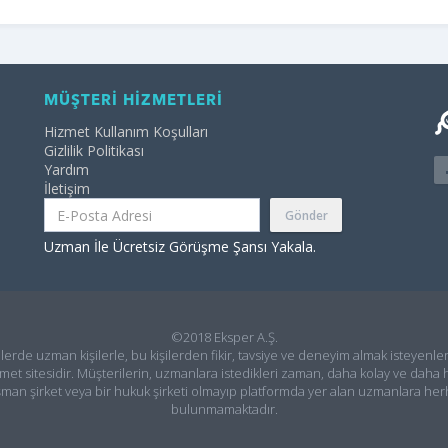
MÜŞTERİ HİZMETLERİ
Hizmet Kullanım Koşulları
Gizlilik Politikası
Yardım
İletişim
Gönder
Uzman İle Ücretsiz Görüşme Şansı Yakala.
©2018 Eksper A.Ş.
ilerde uzman kişilerle, bu kişilerden fikir, tavsiye ve deneyim almak isteyenler
met sitesidir. Müşterilerin, uzmanlara istedikleri zaman, daha kolay ve daha h
şman şirket veya bir hukuk şirketi olmayıp platformda yer alan uzmanlara he
bulunmamaktadır.