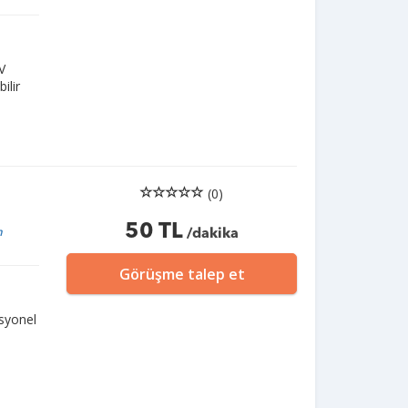
V
ilir
(0)
50 TL
n
/dakika
Görüşme talep et
asyonel