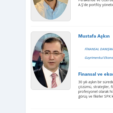
A.Ş'de portföy yöneti
Mustafa Aşkın
FİNANSAL DANIŞM
Gayrimenkul Ekono
Finansal ve ek
30 yılı aşkın bir süre
çözümü, stratejiler, f
profesyonel olarak h
görüş ve fikirler SPK 