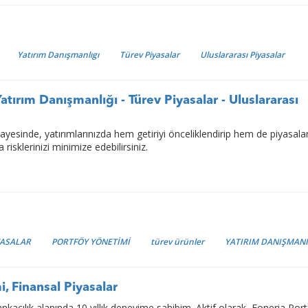
Yatırım Danışmanlıgı
Türev Piyasalar
Uluslararası Piyasalar
atırım Danışmanlığı - Türev Piyasalar - Uluslararası
yesinde, yatırımlarınızda hem getiriyi önceliklendirip hem de piyasala
isklerinizi minimize edebilirsiniz.
YASALAR
PORTFÖY YÖNETİMİ
türev ürünler
YATIRIM DANIŞMAN
, Finansal Piyasalar
kacılık alanında 10 yıllık deneyime sahibim. Aktif olarak, Foneria Por