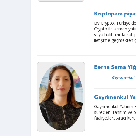
Kriptopara piyas
BV Crypto, Türkiye'de
Crypto ile uzman yatırı
veya halihazırda sahip 
iletişime geçmekten 
Berna Sema Yiğ
Gayrimenkul Y
Gayrimenkul Yat
Gayrimenkul Yatırım 
süreçleri, tanıtım ve p
faaliyetler.. Aracı ku