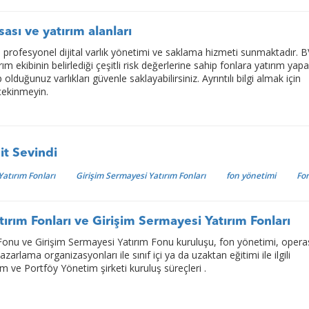
ası ve yatırım alanları
 profesyonel dijital varlık yönetimi ve saklama hizmeti sunmaktadır. B
m ekibinin belirlediği çeşitli risk değerlerine sahip fonlara yatırım yapab
olduğunuz varlıkları güvenle saklayabilirsiniz. Ayrıntılı bilgi almak için
çekinmeyin.
it Sevindi
atırım Fonları
Girişim Sermayesi Yatırım Fonları
fon yönetimi
Fo
ırım Fonları ve Girişim Sermayesi Yatırım Fonları
Fonu ve Girişim Sermayesi Yatırım Fonu kuruluşu, fon yönetimi, oper
azarlama organizasyonları ile sınıf içi ya da uzaktan eğitimi ile ilgili
rum ve Portföy Yönetim şirketi kuruluş süreçleri .