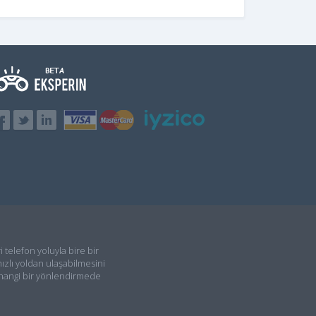
i telefon yoluyla bire bir
ızlı yoldan ulaşabilmesini
rhangi bir yönlendirmede