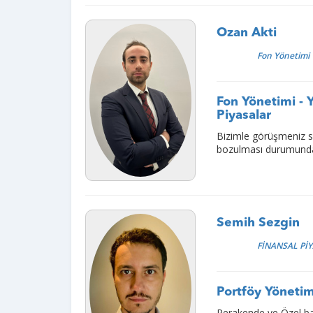
Ozan Akti
Fon Yönetimi
Fon Yönetimi - Y
Piyasalar
Bizimle görüşmeniz sa
bozulması durumunda r
Semih Sezgin
FİNANSAL Pİ
Portföy Yönetimi
Perakende ve Özel ban