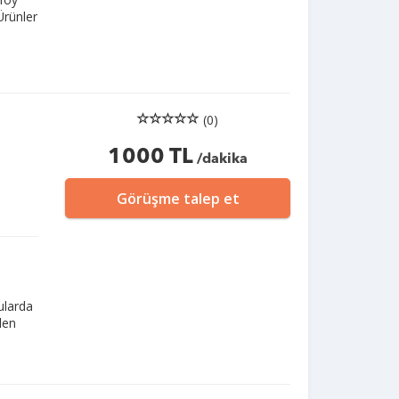
Ürünler
(0)
1000 TL
/dakika
Görüşme talep et
nularda
len