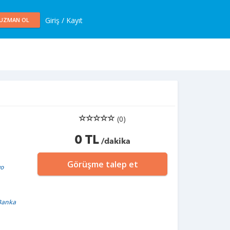
Giriş / Kayıt
UZMAN OL
(0)
0 TL
/dakika
Görüşme talep et
yo
 Banka