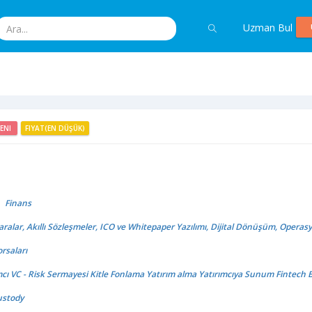
Uzman Bul
YENI
FIYAT(EN DÜŞÜK)
Finans
aralar, Akıllı Sözleşmeler, ICO ve Whitepaper Yazılımı, Dijital Dönüşüm, Operas
orsaları
cı VC - Risk Sermayesi Kitle Fonlama Yatırım alma Yatırımcıya Sunum Fintech
ustody