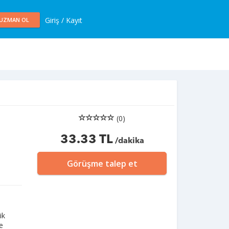
Giriş / Kayıt
UZMAN OL
(0)
33.33 TL
/dakika
Görüşme talep et
ik
de