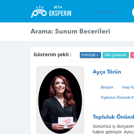
Kategoriler
Arama: Sunum Becerileri
Gösterim şekli :
POPÜLER >
ÖNE ÇIKANLAR
Ayça Törün
İletişim
İmaj Y
Topluluk Önünde 
Topluluk Önünd
Günümüz iş dünyasında
haline gelmiştir. Ayrıc