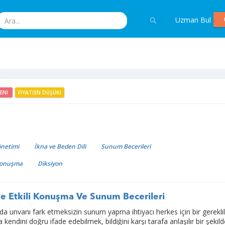
Uzman Bul
YENI
FIYAT(EN DÜŞÜK)
önetimi
İkna ve Beden Dili
Sunum Becerileri
Konuşma
Diksiyon
e Etkili Konuşma Ve Sunum Becerileri
 unvanı fark etmeksizin sunum yapma ihtiyacı herkes için bir gereklil
a kendini doğru ifade edebilmek, bildiğini karşı tarafa anlaşılır bir şekil