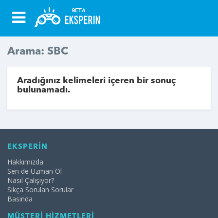
Arama: SBC
Aradığınız kelimeleri içeren bir sonuç
bulunamadı.
EKSPERİN
Hakkımızda
Sen de Uzman Ol
Nasıl Çalışıyor?
Sıkça Sorulan Sorular
Basında
MÜŞTERİ HİZMETLERİ