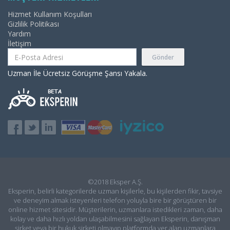
Hizmet Kullanım Koşulları
Gizlilik Politikası
Yardım
İletişim
Gönder
Uzman İle Ücretsiz Görüşme Şansı Yakala.
©2018 Eksper A.Ş.
Eksperin, belirli kategorilerde uzman kişilerle, bu kişilerden fikir, tavsiye
ve deneyim almak isteyenleri telefon yoluyla bire bir görüştüren bir
online hizmet sitesidir. Müşterilerin, uzmanlara istedikleri zaman, daha
kolay ve daha hızlı yoldan ulaşabilmesini sağlayan Eksperin, danışman
şirket veya bir hukuk şirketi olmayıp platformda yer alan uzmanlara