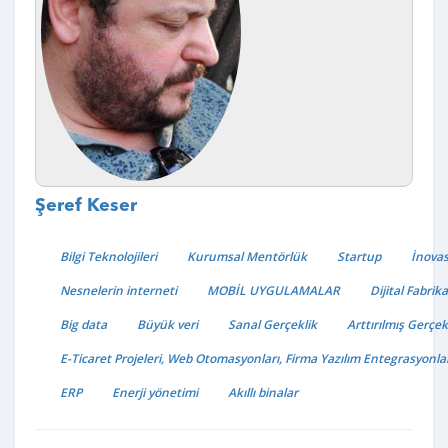
Şeref Keser
Bilgi Teknolojileri
Kurumsal Mentörlük
Startup
İnova
Nesnelerin interneti
MOBİL UYGULAMALAR
Dijital Fabrika
Big data
Büyük veri
Sanal Gerçeklik
Arttırılmış Gerçek
E-Ticaret Projeleri, Web Otomasyonları, Firma Yazılım Entegrasyonlar
ERP
Enerji yönetimi
Akıllı binalar