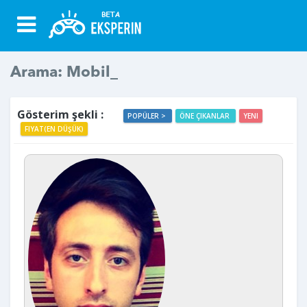
Arama: Mobil_
Gösterim şekli :
POPÜLER >
ÖNE ÇIKANLAR
YENI
FIYAT(EN DÜŞÜK)