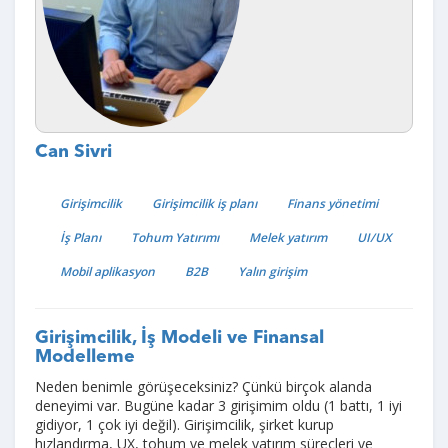
Can Sivri
Girişimcilik
Girişimcilik iş planı
Finans yönetimi
İş Planı
Tohum Yatırımı
Melek yatırım
UI/UX
Mobil aplikasyon
B2B
Yalın girişim
Girişimcilik, İş Modeli ve Finansal
Modelleme
Neden benimle görüşeceksiniz? Çünkü birçok alanda
deneyimi var. Bugüne kadar 3 girişimim oldu (1 battı, 1 iyi
gidiyor, 1 çok iyi değil). Girişimcilik, şirket kurup
hızlandırma, UX, tohum ve melek yatırım süreçleri ve