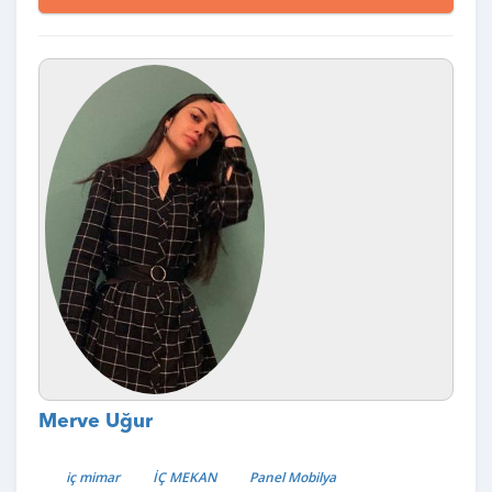
Merve Uğur
iç mimar
İÇ MEKAN
Panel Mobilya