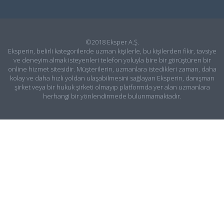
©2018 Eksper A.Ş.
Eksperin, belirli kategorilerde uzman kişilerle, bu kişilerden fikir, tavsiye
ve deneyim almak isteyenleri telefon yoluyla bire bir görüştüren bir
online hizmet sitesidir. Müşterilerin, uzmanlara istedikleri zaman, daha
kolay ve daha hızlı yoldan ulaşabilmesini sağlayan Eksperin, danışman
şirket veya bir hukuk şirketi olmayıp platformda yer alan uzmanlara
herhangi bir yönlendirmede bulunmamaktadır.