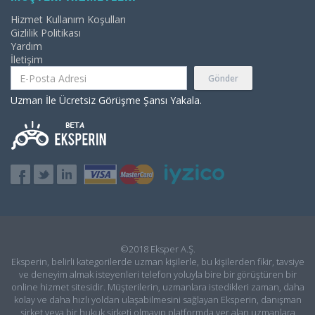
Hizmet Kullanım Koşulları
Gizlilik Politikası
Yardım
İletişim
Gönder
Uzman İle Ücretsiz Görüşme Şansı Yakala.
©2018 Eksper A.Ş.
Eksperin, belirli kategorilerde uzman kişilerle, bu kişilerden fikir, tavsiye
ve deneyim almak isteyenleri telefon yoluyla bire bir görüştüren bir
online hizmet sitesidir. Müşterilerin, uzmanlara istedikleri zaman, daha
kolay ve daha hızlı yoldan ulaşabilmesini sağlayan Eksperin, danışman
şirket veya bir hukuk şirketi olmayıp platformda yer alan uzmanlara