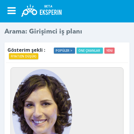
Arama: Girişimci iş planı
Gösterim şekli :
POPÜLER >
ÖNE ÇIKANLAR
YENI
FIYAT(EN DÜŞÜK)