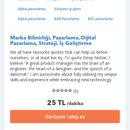
Dijital pazarlama
Girişimci iş planı
Dijital pazarlama
B2B Pazarlama
B2C pazarlama
Marka Bilinirliği, Pazarlama, Dijital
Pazarlama, Strateji, İş Geliştirme
We all have favourite quotes that can help us define
ourselves, or at least live by. To quote Deep Nishar, I
believe “A great product manager has the brain of an
engineer, the heart of a designer, and the speech of a
diplomat.” I am passionate about fully utilising my unique
skills and experience while embracing new technology.
(0)
25 TL
/dakika
Görüşme talep et