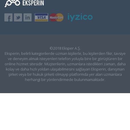
©2018 Eksper A.Ş.
Eksperin, belirli kategorilerde uzman kişilerle, bu kişilerden fikir, tavsiye
ve deneyim almak isteyenleri telefon yoluyla bire bir görüştüren bir
online hizmet sitesidir. Müşterilerin, uzmanlara istedikleri zaman, daha
kolay ve daha hızlı yoldan ulaşabilmesini sağlayan Eksperin, danışman
şirket veya bir hukuk şirketi olmayıp platformda yer alan uzmanlara
herhangi bir yönlendirmede bulunmamaktadır.