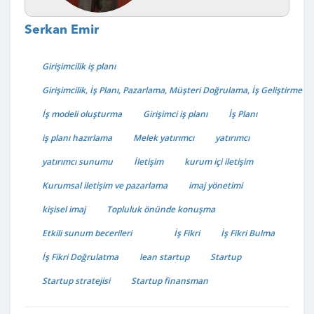
Serkan Emir
Girişimcilik iş planı
Girişimcilik, İş Planı, Pazarlama, Müşteri Doğrulama, İş Geliştirme
İş modeli oluşturma
Girişimci iş planı
İş Planı
iş planı hazırlama
Melek yatırımcı
yatırımcı
yatırımcı sunumu
İletişim
kurum içi iletişim
Kurumsal iletişim ve pazarlama
imaj yönetimi
kişisel imaj
Topluluk önünde konuşma
Etkili sunum becerileri
İş Fikri
İş Fikri Bulma
İş Fikri Doğrulatma
lean startup
Startup
Startup stratejisi
Startup finansman