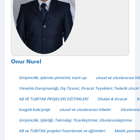
Onur Nurel
Girişimcilik, işletme yönetimi, start-up
ulusal ve uluslararası hi
Yönetim Danışmanlığı, Dış Ticaret, İhracat Teşvikleri, Tedarik zinciri
AB VE TUBİTAK PROJELERİ EĞİTİMLERİ
İthalat & ihracat
K
kosgeb kobi proje
ulusal ve uluslararası hibeler
Uluslarara
Girişimcilik, İşbirliği, Teknoloji, Ticarileştirme, Uluslarasılaştırma
AB ve TUBİTAK projeleri hazırlamak ve eğitimleri
Melek yatırımc