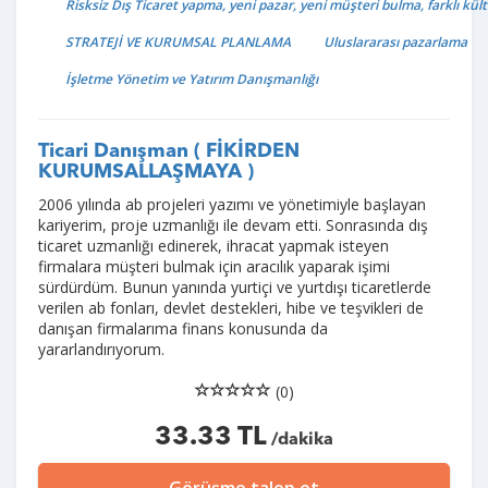
Risksiz Dış Ticaret yapma, yeni pazar, yeni müşteri bulma, farklı kü
STRATEJİ VE KURUMSAL PLANLAMA
Uluslararası pazarlama
İşletme Yönetim ve Yatırım Danışmanlığı
Ticari Danışman ( FİKİRDEN
KURUMSALLAŞMAYA )
2006 yılında ab projeleri yazımı ve yönetimiyle başlayan
kariyerim, proje uzmanlığı ile devam etti. Sonrasında dış
ticaret uzmanlığı edinerek, ihracat yapmak isteyen
firmalara müşteri bulmak için aracılık yaparak işimi
sürdürdüm. Bunun yanında yurtiçi ve yurtdışı ticaretlerde
verilen ab fonları, devlet destekleri, hibe ve teşvikleri de
danışan firmalarıma finans konusunda da
yararlandırıyorum.
(0)
33.33 TL
/dakika
Görüşme talep et