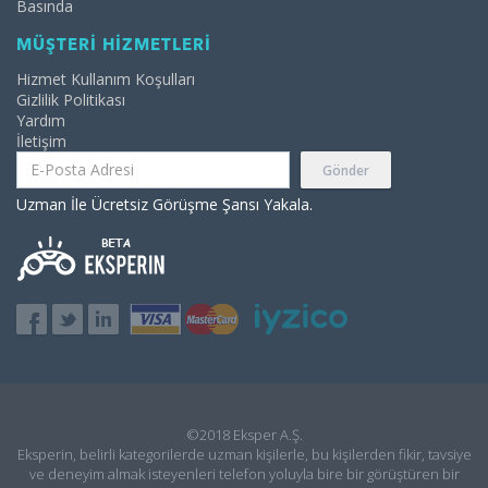
Basında
MÜŞTERİ HİZMETLERİ
Hizmet Kullanım Koşulları
Gizlilik Politikası
Yardım
İletişim
Gönder
Uzman İle Ücretsiz Görüşme Şansı Yakala.
©2018 Eksper A.Ş.
Eksperin, belirli kategorilerde uzman kişilerle, bu kişilerden fikir, tavsiye
ve deneyim almak isteyenleri telefon yoluyla bire bir görüştüren bir