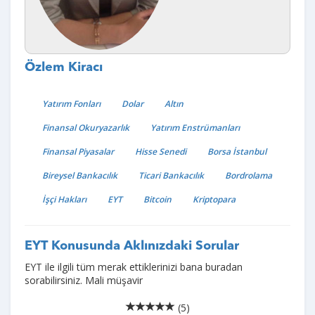
Özlem Kiracı
Yatırım Fonları
Dolar
Altın
Finansal Okuryazarlık
Yatırım Enstrümanları
Finansal Piyasalar
Hisse Senedi
Borsa İstanbul
Bireysel Bankacılık
Ticari Bankacılık
Bordrolama
İşçi Hakları
EYT
Bitcoin
Kriptopara
EYT Konusunda Aklınızdaki Sorular
EYT ile ilgili tüm merak ettiklerinizi bana buradan
sorabilirsiniz. Mali müşavir
(5)