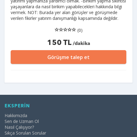
yatırımı yapmanıza yardımcı olmak. -Birikim yapma sıkıntısı
yaşayanlara da nasıl birikim yapabilecekleri hakkında bilgi
vermek. NOT: Burada yer alan görüşler ve görüşmede
verilen fikirler yatırım danışmanlığı kapsamında değildir.
(0)
150 TL
/dakika
Görüşme talep et
EKSPERİN
Hakkımızda
Sen de Uzman Ol
Nasıl Çalışıyor?
Sıkça Sorulan Sorular