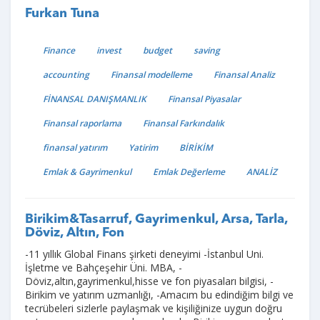
Furkan Tuna
Finance
invest
budget
saving
accounting
Finansal modelleme
Finansal Analiz
FİNANSAL DANIŞMANLIK
Finansal Piyasalar
Finansal raporlama
Finansal Farkındalık
finansal yatırım
Yatirim
BİRİKİM
Emlak & Gayrimenkul
Emlak Değerleme
ANALİZ
Birikim&Tasarruf, Gayrimenkul, Arsa, Tarla,
Döviz, Altın, Fon
-11 yıllık Global Finans şirketi deneyimi -İstanbul Uni.
İşletme ve Bahçeşehir Üni. MBA, -
Döviz,altın,gayrimenkul,hisse ve fon piyasaları bilgisi, -
Birikim ve yatırım uzmanlığı, -Amacım bu edindiğim bilgi ve
tecrübeleri sizlerle paylaşmak ve kişiliğinize uygun doğru