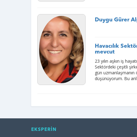
Duygu Gürer A
Havacılık Sektö
mevcut
23 yılın aşkın iş haya
Sektördeki çeşitli şi
gün uzmanlaşmanın ön
düşünüyorum. Bu anla
EKSPERİN