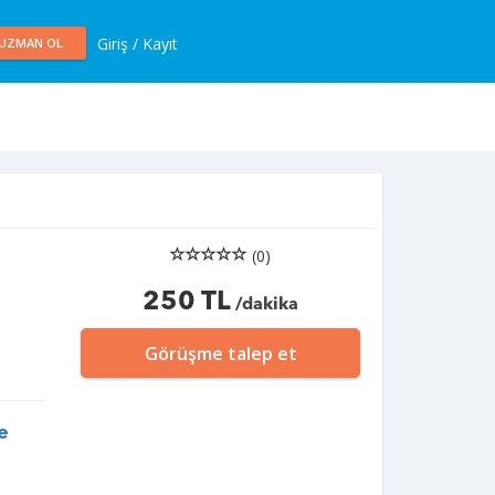
Giriş / Kayıt
UZMAN OL
(0)
250 TL
/dakika
Görüşme talep et
e