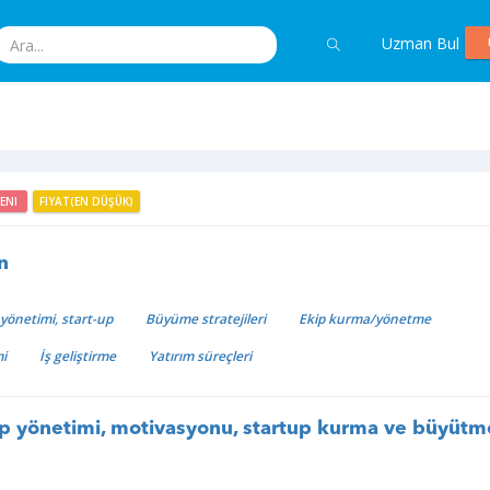
Uzman Bul
YENI
FIYAT(EN DÜŞÜK)
n
e yönetimi, start-up
Büyüme stratejileri
Ekip kurma/yönetme
mi
İş geliştirme
Yatırım süreçleri
ip yönetimi, motivasyonu, startup kurma ve büyütm