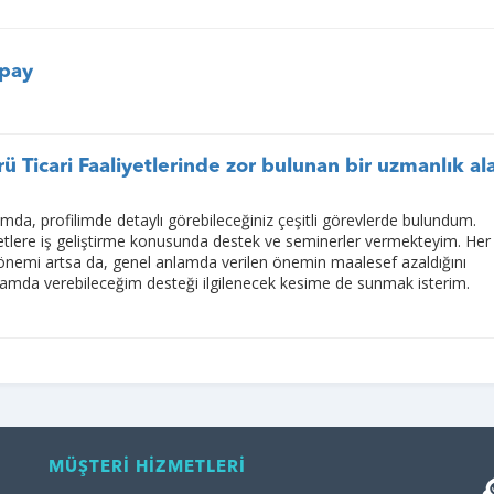
lpay
rü Ticari Faaliyetlerinde zor bulunan bir uzmanlık a
tımda, profilimde detaylı görebileceğiniz çeşitli görevlerde bulundum.
rketlere iş geliştirme konusunda destek ve seminerler vermekteyim. He
emi artsa da, genel anlamda verilen önemin maalesef azaldığını
mda verebileceğim desteği ilgilenecek kesime de sunmak isterim.
MÜŞTERİ HİZMETLERİ