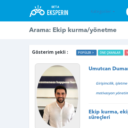
Kategoriler
Arama: Ekip kurma/yönetme
Gösterim şekli :
POPÜLER >
ÖNE ÇIKANLAR
Umutcan Duma
Girişimcilik, işletm
motivasyon yöneti
Ekip kurma, ek
süreçleri