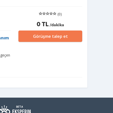
(0)
0 TL
/dakika
Görüşme talep et
lanım
r geçen