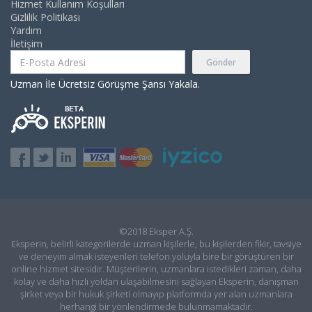
Hizmet Kullanım Koşulları
Gizlilik Politikası
Yardım
İletişim
Gönder
Uzman İle Ücretsiz Görüşme Şansı Yakala.
©2018 Eksper A.Ş.
Eksperin, belirli kategorilerde uzman kişilerle, bu kişilerden fikir, tavsiye
ve deneyim almak isteyenleri telefon yoluyla bire bir görüştüren bir
online hizmet sitesidir. Müşterilerin, uzmanlara istedikleri zaman, daha
kolay ve daha hızlı yoldan ulaşabilmesini sağlayan Eksperin, danışman
şirket veya bir hukuk şirketi olmayıp platformda yer alan uzmanlara
herhangi bir yönlendirmede bulunmamaktadır.