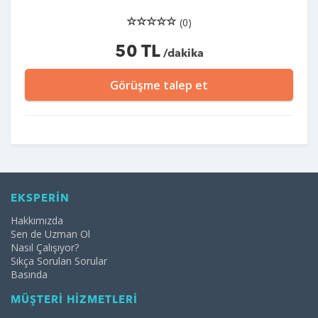
(0)
50 TL
/dakika
Görüşme talep et
EKSPERİN
Hakkımızda
Sen de Uzman Ol
Nasıl Çalışıyor?
Sıkça Sorulan Sorular
Basında
MÜŞTERİ HİZMETLERİ