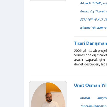
AB ve TUBİTAK proje
Risksiz Dış Ticaret 
STRATEJİ VE KUR
İşletme Yönetim ve
Ticari Danışm
2006 yılında ab proje
Sonrasında dış ticare
aracılık yaparak işimi
devlet destekleri, hi
Ümit Osman Yı
İhracat
Müşter
Yönetim Danışmanlığı