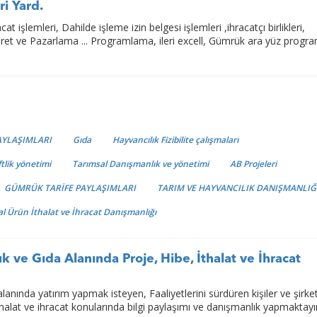
i Yard.
at işlemleri, Dahilde işleme izin belgesi işlemleri ,ihracatçı birlikleri,
ret ve Pazarlama ... Programlama, ileri excell, Gümrük ara yüz progra
AYLAŞIMLARI
Gıda
Hayvancılık Fizibilite çalışmaları
ftlik yönetimi
Tarımsal Danışmanlık ve yönetimi
AB Projeleri
GÜMRÜK TARİFE PAYLAŞIMLARI
TARIM VE HAYVANCILIK DANIŞMANLIĞ
l Ürün İthalat ve İhracat Danışmanlığı
k ve Gıda Alanında Proje, Hibe, İthalat ve İhracat
lanında yatırım yapmak isteyen, Faaliyetlerini sürdüren kişiler ve şirke
halat ve ihracat konularında bilgi paylaşımı ve danışmanlık yapmaktay