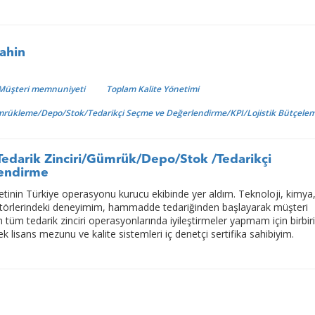
ahin
Müşteri memnuniyeti
Toplam Kalite Yönetimi
ümrükleme/Depo/Stok/Tedarikçi Seçme ve Değerlendirme/KPI/Lojistik Bütçele
k/Tedarik Zinciri/Gümrük/Depo/Stok /Tedarikçi
endirme
ketinin Türkiye operasyonu kurucu ekibinde yer aldım. Teknoloji, kimya,
ktörlerindeki deneyimim, hammadde tedariğinden başlayarak müşteri
 tüm tedarik zinciri operasyonlarında iyileştirmeler yapmam için birbiri
ek lisans mezunu ve kalite sistemleri iç denetçi sertifika sahibiyim.