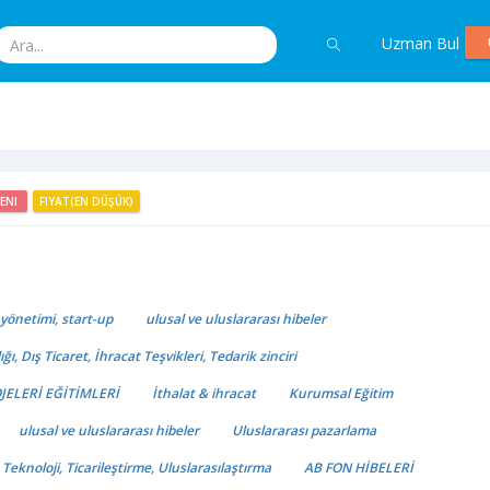
Uzman Bul
YENI
FIYAT(EN DÜŞÜK)
e yönetimi, start-up
ulusal ve uluslararası hibeler
, Dış Ticaret, İhracat Teşvikleri, Tedarik zinciri
JELERİ EĞİTİMLERİ
İthalat & ihracat
Kurumsal Eğitim
ulusal ve uluslararası hibeler
Uluslararası pazarlama
ği, Teknoloji, Ticarileştirme, Uluslarasılaştırma
AB FON HİBELERİ