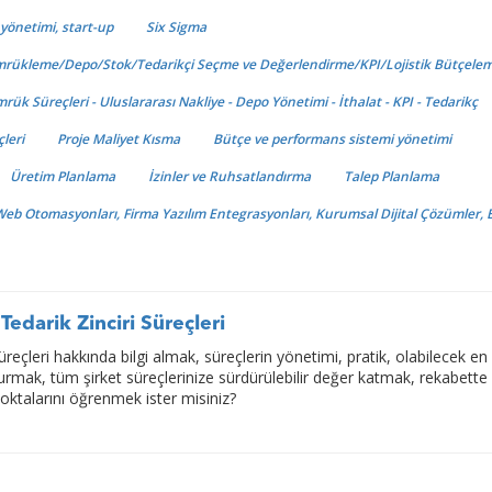
e yönetimi, start-up
Six Sigma
ümrükleme/Depo/Stok/Tedarikçi Seçme ve Değerlendirme/KPI/Lojistik Bütçele
mrük Süreçleri - Uluslararası Nakliye - Depo Yönetimi - İthalat - KPI - Tedarikç
çleri
Proje Maliyet Kısma
Bütçe ve performans sistemi yönetimi
Üretim Planlama
İzinler ve Ruhsatlandırma
Talep Planlama
, Web Otomasyonları, Firma Yazılım Entegrasyonları, Kurumsal Dijital Çözümler, 
edarik Zinciri Süreçleri
reçleri hakkında bilgi almak, süreçlerin yönetimi, pratik, olabilecek e
urmak, tüm şirket süreçlerinize sürdürülebilir değer katmak, rekabette
noktalarını öğrenmek ister misiniz?