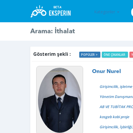
Kategoriler
Arama: İthalat
Gösterim şekli :
POPÜLER >
ÖNE ÇIKANLAR
Onur Nurel
Girişimcilik, işletm
Yönetim Danışmanlığı
AB VE TUBİTAK PRO
kosgeb kobi proje
Girişimcilik, İşbirli