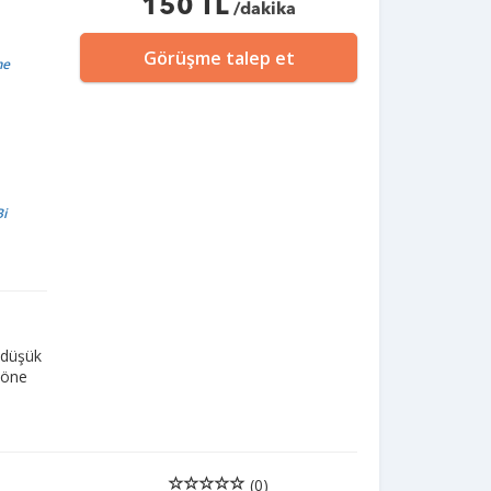
150 TL
/dakika
Görüşme talep et
me
Bi
n düşük
 öne
(0)