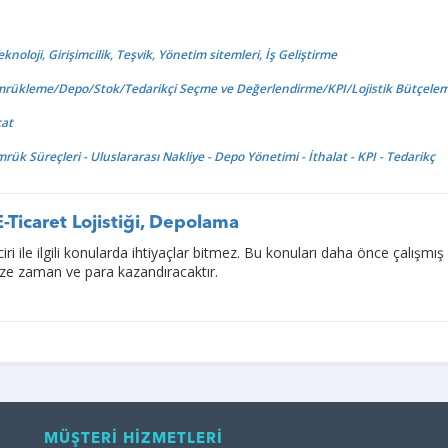
knoloji, Girişimcilik, Teşvik, Yönetim sitemleri, İş Geliştirme
ümrükleme/Depo/Stok/Tedarikçi Seçme ve Değerlendirme/KPI/Lojistik Bütçele
cat
mrük Süreçleri - Uluslararası Nakliye - Depo Yönetimi - İthalat - KPI - Tedarikç
 E-Ticaret Lojistiği, Depolama
ciri ile ilgili konularda ihtiyaçlar bitmez. Bu konuları daha önce çalışmış 
ize zaman ve para kazandıracaktır.
MÜŞTERİ HİZMETLERİ