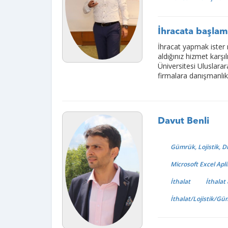
İhracata başlam
İhracat yapmak ister m
aldığınız hizmet karşı
Üniversitesi Uluslara
firmalara danışmanlık 
Davut Benli
Gümrük, Lojistik, 
Microsoft Excel Apl
İthalat
İthalat
İthalat/Lojistik/G