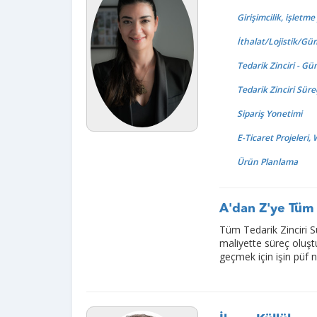
Girişimcilik, işletm
İthalat/Lojistik/G
Tedarik Zinciri - Gü
Tedarik Zinciri Süre
Sipariş Yonetimi
E-Ticaret Projeleri
Ürün Planlama
A'dan Z'ye Tüm T
Tüm Tedarik Zinciri Sü
maliyette süreç oluşt
geçmek için işin püf 