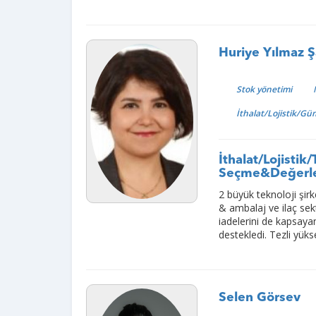
Huriye Yılmaz Ş
Stok yönetimi
İthalat/Lojistik/G
İthalat/Lojisti
Seçme&Değerl
2 büyük teknoloji şir
& ambalaj ve ilaç se
iadelerini de kapsayan
destekledi. Tezli yüks
Selen Görsev