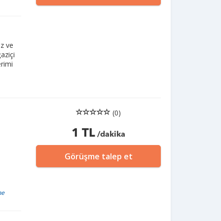
iz ve
aziçi
erimi
(0)
1 TL
/dakika
Görüşme talep et
me