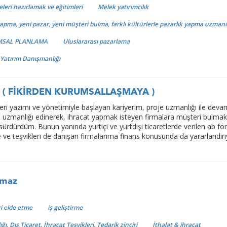
leri hazırlamak ve eğitimleri
Melek yatırımcılık
yapma, yeni pazar, yeni müşteri bulma, farklı kültürlerle pazarlık yapma uzmanı
UMSAL PLANLAMA
Uluslararası pazarlama
 Yatırım Danışmanlığı
an ( FİKİRDEN KURUMSALLAŞMAYA )
leri yazımı ve yönetimiyle başlayan kariyerim, proje uzmanlığı ile devam
t uzmanlığı edinerek, ihracat yapmak isteyen firmalara müşteri bulmak 
 sürdürdüm. Bunun yanında yurtiçi ve yurtdışı ticaretlerde verilen ab fon
be ve teşvikleri de danışan firmalarıma finans konusunda da yararlandır
lmaz
i elde etme
iş geliştirme
, Dış Ticaret, İhracat Teşvikleri, Tedarik zinciri
İthalat & ihracat