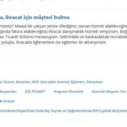
a, ihracat için müşteri bulma
isiniz? Maaşlı bir çalışan yerine dilediğiniz zaman hizmet alabileceğin
lığında fatura alabileceğiniz ihracat danışmanlık hizmeti veriyorum. Boğ
rası Ticaret Bölümü mezunuyum. Sektördeki ve bankacılıktaki tecrübel
yoluyla, ihracatla ilgilenenlere ise eğitimler ile aktarıyorum.
Dış Ticaret, Denetim, AEO, Sonradan Kontrol, Eğitmen, Danışman
ikasyonları
DIŞ TİCARET
Program Yönetimi
Gümrük Müşavir Yrd.
 & ihracat
ümrükleme/Depo/Stok/Tedarikçi Seçme ve Değerlendirme/KPI/Lojistik Bütçele