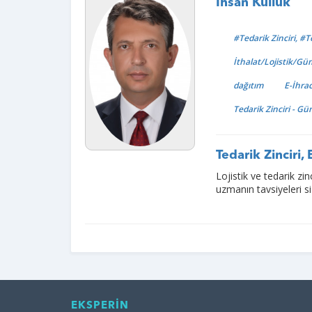
İhsan Küllük
#Tedarik Zinciri, #Te
İthalat/Lojistik/G
dağıtım
E-İhra
Tedarik Zinciri - Gü
Tedarik Zinciri,
Lojistik ve tedarik zin
uzmanın tavsiyeleri s
EKSPERİN