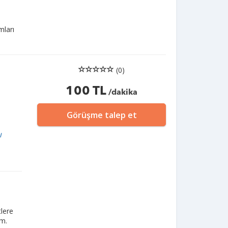
mları
(0)
100 TL
/dakika
Görüşme talep et
I
tlere
ım.