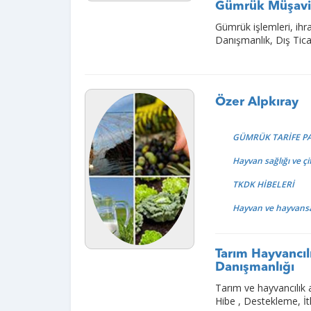
Gümrük Müşavir
Gümrük işlemleri, ihrac
Danışmanlık, Dış Tica
Özer Alpkıray
GÜMRÜK TARİFE P
Hayvan sağlığı ve çi
TKDK HİBELERİ
Hayvan ve hayvansa
Tarım Hayvancılı
Danışmanlığı
Tarım ve hayvancılık a
Hibe , Destekleme, İt