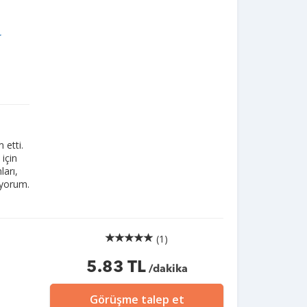
.
 etti.
için
ları,
ıyorum.
(1)
5.83 TL
/dakika
Görüşme talep et