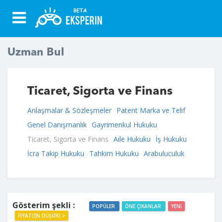
Uzman Bul
Ticaret, Sigorta ve Finans
Anlaşmalar & Sözleşmeler
Patent Marka ve Telif
Genel Danışmanlık
Gayrimenkul Hukuku
Ticaret, Sigorta ve Finans
Aile Hukuku
İş Hukuku
İcra Takip Hukuku
Tahkim Hukuku
Arabuluculuk
Gösterim şekli :
POPÜLER
ÖNE ÇIKANLAR
YENI
FIYAT(EN DÜŞÜK) >