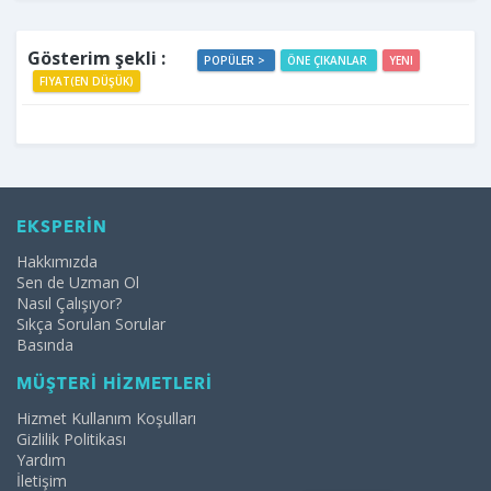
Gösterim şekli :
POPÜLER >
ÖNE ÇIKANLAR
YENI
FIYAT(EN DÜŞÜK)
EKSPERİN
Hakkımızda
Sen de Uzman Ol
Nasıl Çalışıyor?
Sıkça Sorulan Sorular
Basında
MÜŞTERİ HİZMETLERİ
Hizmet Kullanım Koşulları
Gizlilik Politikası
Yardım
İletişim