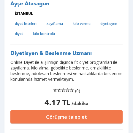
Ayşe Atasagun
İSTANBUL
diyet listeleri
zayıflama
kilo verme
diyetisyen
diyet
kilo kontrolü
Diyetisyen & Beslenme Uzmanı
Online Diyet ile alışılmışın dışında fit diyet programları ile
zayıflama, kilo alma, gebelikte beslenme, emziklilikte
beslenme, adolesan beslenmesi ve hastalıklarda beslenme
konularında hizmet vermekteyim.
(0)
4.17 TL
/dakika
Görüşme talep et