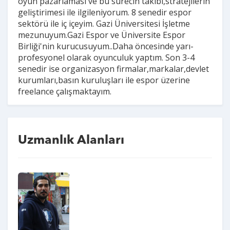
oyun pazarlaması ve bu sürecin takibi,stratejilerin
geliştirimesi ile ilgileniyorum. 8 senedir espor
sektörü ile iç içeyim. Gazi Üniversitesi İşletme
mezunuyum.Gazi Espor ve Üniversite Espor
Birliği'nin kurucusuyum..Daha öncesinde yarı-
profesyonel olarak oyunculuk yaptım. Son 3-4
senedir ise organizasyon firmalar,markalar,devlet
kurumları,basın kuruluşları ile espor üzerine
freelance çalışmaktayım.
Uzmanlık Alanları