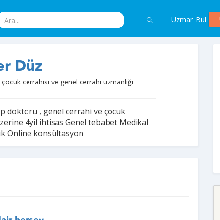
Uzman Bul
er Düz
 çocuk cerrahisi ve genel cerrahi uzmanlığı
tıp doktoru , genel cerrahi ve çocuk
üzerine 4yil ihtisas Genel tebabet Medikal
ık Online konsültasyon