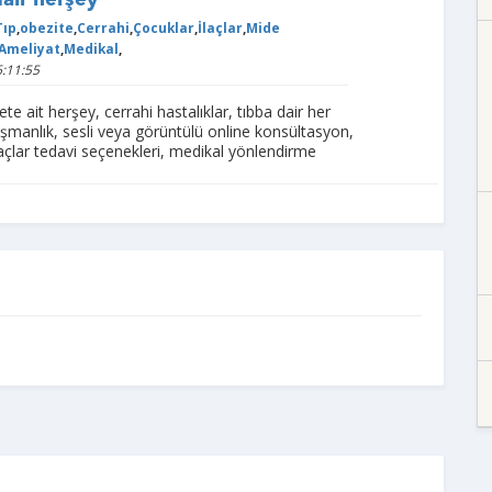
dair herşey
Tıp
,
obezite
,
Cerrahi
,
Çocuklar
,
İlaçlar
,
Mide
Ameliyat
,
Medikal
,
:11:55
te ait herşey, cerrahi hastalıklar, tıbba dair her
manlık, sesli veya görüntülü online konsültasyon,
ilaçlar tedavi seçenekleri, medikal yönlendirme