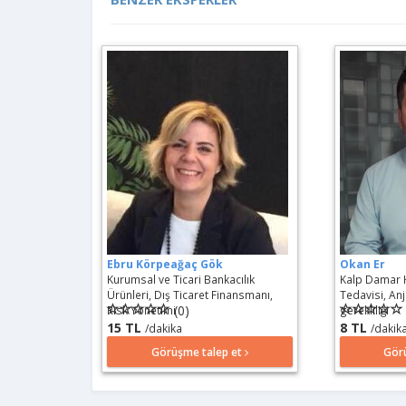
Ebru Körpeağaç Gök
Okan Er
Kurumsal ve Ticari Bankacılık
Kalp Damar H
Ürünleri, Dış Ticaret Finansmanı,
Tedavisi, An
(0)
Risk Yönetimi
gerekliliği
15 TL
8 TL
/dakika
/dakik
Görüşme talep et
Gör