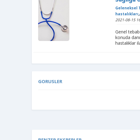
Sağlığa 
Geleneksel 
hastalıkları
,
2021-08-15 16
Genel tebabe
konuda danış
hastalıklar 
GORUSLER
BENZER EKSPERLER