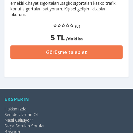
emeklilik,hayat sigortaları ,sağlık sigortaları kasko trafik,
konut sigortaları satıyorum. Kişisel gelişim kitapları
okurum.
(0)
5 TL
/dakika
Görüşme talep et
EKSPERİN
Hakkımızda
Sen de Uzman Ol
Nasıl Çalışıyor?
Sıkça Sorulan Sorular
Basında