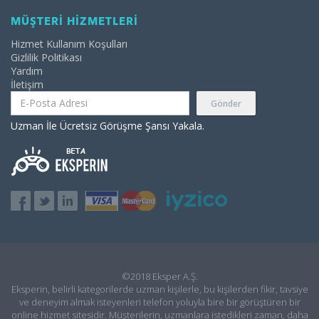
MÜŞTERİ HİZMETLERİ
Hizmet Kullanım Koşulları
Gizlilik Politikası
Yardım
İletişim
Gönder
Uzman İle Ücretsiz Görüşme Şansı Yakala.
©2018 Eksper A.Ş.
Eksperin, belirli kategorilerde uzman kişilerle, bu kişilerden fikir, tavsiye
ve deneyim almak isteyenleri telefon yoluyla bire bir görüştüren bir
online hizmet sitesidir. Müşterilerin, uzmanlara istedikleri zaman, daha