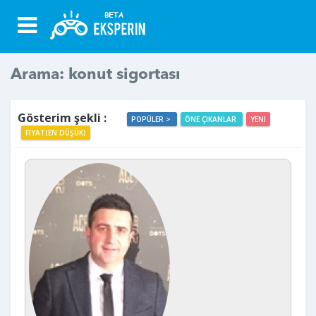
Arama: konut sigortası
Gösterim şekli :
POPÜLER >
ÖNE ÇIKANLAR
YENI
FIYAT(EN DÜŞÜK)