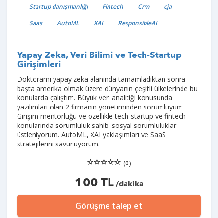
Startup danışmanlığı
Fintech
Crm
cja
Saas
AutoML
XAI
ResponsibleAI
Yapay Zeka, Veri Bilimi ve Tech-Startup
Girişimleri
Doktoramı yapay zeka alanında tamamladıktan sonra
başta amerika olmak üzere dünyanın çeşitli ülkelerinde bu
konularda çalıştım. Büyük veri analitiği konusunda
yazılımları olan 2 firmanın yönetiminden sorumluyum.
Girişim mentörlüğü ve özellikle tech-startup ve fintech
konularında sorumluluk sahibi sosyal sorumluluklar
üstleniyorum. AutoML, XAI yaklaşımları ve SaaS
stratejilerini savunuyorum.
(0)
100 TL
/dakika
Görüşme talep et