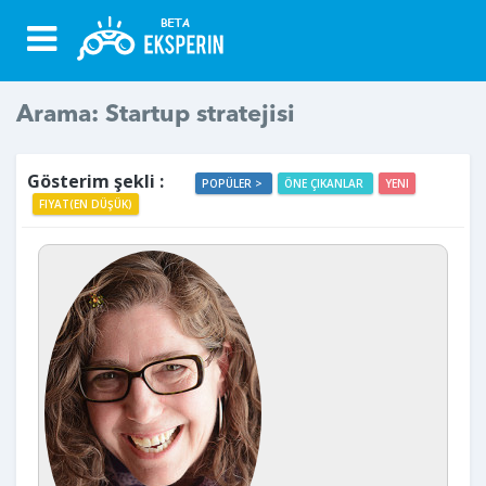
Arama: Startup stratejisi
Gösterim şekli :
POPÜLER >
ÖNE ÇIKANLAR
YENI
FIYAT(EN DÜŞÜK)