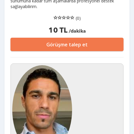
sunumuna kadar tüm aşamalarda profesyonel destek
sağlayabilirim.
(0)
10 TL
/dakika
Görüşme talep et