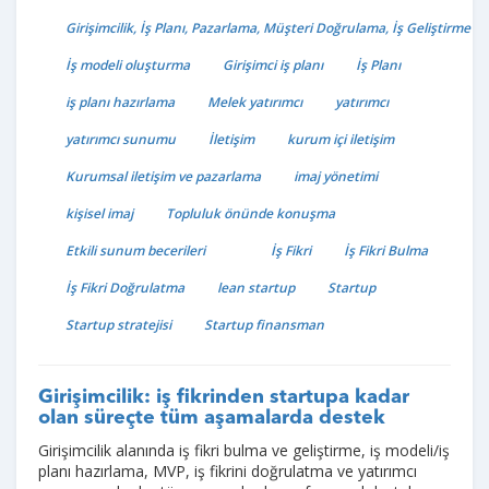
Girişimcilik, İş Planı, Pazarlama, Müşteri Doğrulama, İş Geliştirme
İş modeli oluşturma
Girişimci iş planı
İş Planı
iş planı hazırlama
Melek yatırımcı
yatırımcı
yatırımcı sunumu
İletişim
kurum içi iletişim
Kurumsal iletişim ve pazarlama
imaj yönetimi
kişisel imaj
Topluluk önünde konuşma
Etkili sunum becerileri
İş Fikri
İş Fikri Bulma
İş Fikri Doğrulatma
lean startup
Startup
Startup stratejisi
Startup finansman
Girişimcilik: iş fikrinden startupa kadar
olan süreçte tüm aşamalarda destek
Girişimcilik alanında iş fikri bulma ve geliştirme, iş modeli/iş
planı hazırlama, MVP, iş fikrini doğrulatma ve yatırımcı